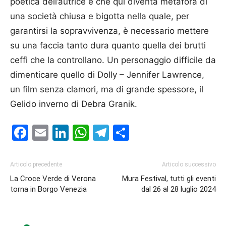
poetica dell’autrice e che qui diventa metafora di
una società chiusa e bigotta nella quale, per
garantirsi la sopravvivenza, è necessario mettere
su una faccia tanto dura quanto quella dei brutti
ceffi che la controllano. Un personaggio difficile da
dimenticare quello di Dolly – Jennifer Lawrence,
un film senza clamori, ma di grande spessore, il
Gelido inverno di Debra Granik.
Facebook
Email
LinkedIn
WhatsApp
Telegram
Condividi
Articolo precedente
Articolo successivo
La Croce Verde di Verona
Mura Festival, tutti gli eventi
torna in Borgo Venezia
dal 26 al 28 luglio 2024