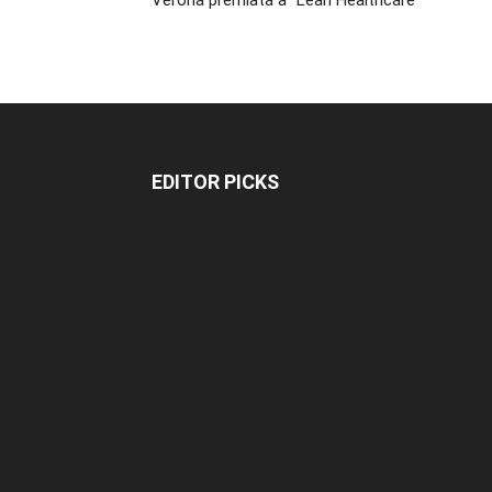
Verona premiata a “Lean Healthcare”
EDITOR PICKS