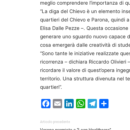
meglio comprendere l’importanza di que
“La diga del Chievo è un elemento inseri
quartieri del Chievo e Parona, quindi a
Elisa Dalle Pezze –. Questa occasione c
generare uno sguardo nuovo capace di 
cosa emergerà dalle creatività di stud
“Sono tante le iniziative realizzate qu
ricorrenza – dichiara Riccardo Olivieri 
ricordare il valore di quest’opera ingegn
territorio. Una struttura divenuta nel t
quartieri”.
Facebook
Email
LinkedIn
WhatsAp
Telegr
Cond
Articolo precedente