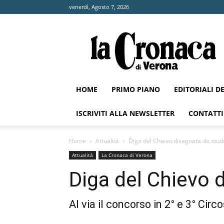
venerdì, Agosto 7, 2026
La
Cronaca
di
Verona
HOME
PRIMO PIANO
EDITORIALI D
ISCRIVITI ALLA NEWSLETTER
CONTATTI
Home
Attualità
Diga del Chievo disegnata da stud
Attualità
La Cronaca di Verona
Diga del Chievo 
Al via il concorso in 2° e 3° Cir