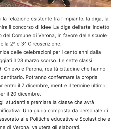
a relazione esistente tra l’impianto, la diga, la
ira il concorso di idee ‘La diga dell’arte’ indetto
o del Comune di Verona, in favore delle scuole
lla 2^ e 3^ Circoscrizione.
rnice delle celebrazioni per i cento anni dalla
ggiati il 23 marzo scorso. Le sette classi
di Chievo e Parona, realtà cittadine che hanno
identitario. Potranno confermare la propria
r entro il 7 dicembre, mentre il termine ultimo
er il 20 dicembre.
i gli studenti e premiare la classe che avrà
ignificativa. Una giuria composta da personale di
ssorato alle Politiche educative e Scolastiche e
e di Verona, valuterà gli elaborati.