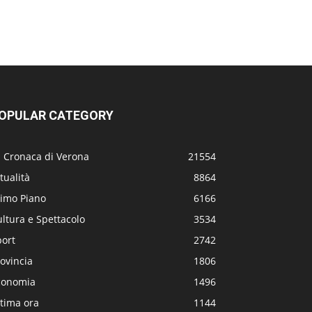
OPULAR CATEGORY
a Cronaca di Verona
21554
tualità
8864
rimo Piano
6166
ltura e Spettacolo
3534
port
2742
ovincia
1806
conomia
1496
tima ora
1144