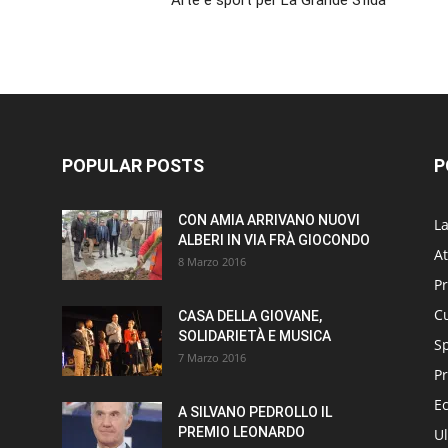
Arte e sport per La Grande Sfida
POPULAR POSTS
P
CON AMIA ARRIVANO NUOVI
L
ALBERI IN VIA FRÀ GIOCONDO
At
8 Marzo 2016
P
Cu
CASA DELLA GIOVANE,
SOLIDARIETÀ E MUSICA
S
7 Marzo 2016
Pr
E
A SILVANO PEDROLLO IL
PREMIO LEONARDO
Ul