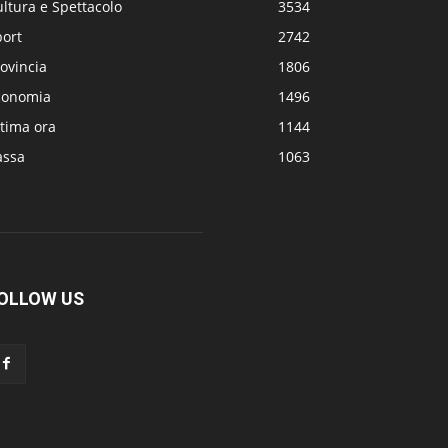
ltura e Spettacolo
3534
port
2742
ovincia
1806
conomia
1496
tima ora
1144
assa
1063
OLLOW US