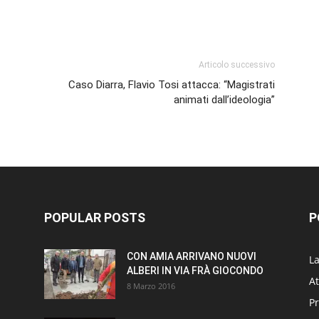
p
am
ividi
Articolo successivo
Caso Diarra, Flavio Tosi attacca: “Magistrati
animati dall’ideologia”
POPULAR POSTS
P
CON AMIA ARRIVANO NUOVI
L
ALBERI IN VIA FRÀ GIOCONDO
At
8 Marzo 2016
P