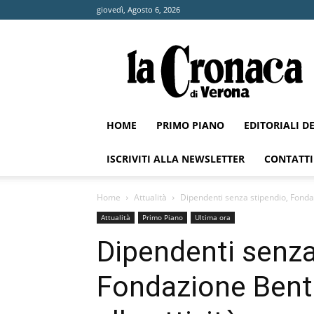
giovedì, Agosto 6, 2026
La
Cronaca
di
Verona
HOME
PRIMO PIANO
EDITORIALI D
ISCRIVITI ALLA NEWSLETTER
CONTATTI
Home
Attualità
Dipendenti senza stipendio, Fondaz
Attualità
Primo Piano
Ultima ora
Dipendenti senza
Fondazione Bente