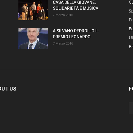
Cu
CASA DELLA GIOVANE,
SOLIDARIETÀ E MUSICA
S
7 Marzo 2016
Pr
E
A SILVANO PEDROLLO IL
PREMIO LEONARDO
Ul
7 Marzo 2016
B
OUT US
F