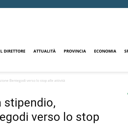
EL DIRETTORE
ATTUALITÀ
PROVINCIA
ECONOMIA
S
ione Bentegodi verso lo stop alle attività
 stipendio,
godi verso lo stop