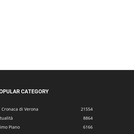
OPULAR CATEGORY
a Cronaca di Verona
21554
tualità
8864
rimo Piano
6166