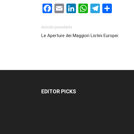
Facebook
Email
LinkedIn
WhatsAp
Telegr
Cond
Articolo precedente
Le Aperture dei Maggiori Listini Europei
EDITOR PICKS