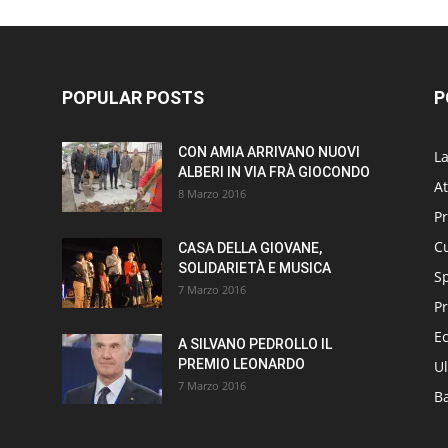
POPULAR POSTS
P
CON AMIA ARRIVANO NUOVI
L
ALBERI IN VIA FRÀ GIOCONDO
At
8 Marzo 2016
P
Cu
CASA DELLA GIOVANE,
SOLIDARIETÀ E MUSICA
S
7 Marzo 2016
Pr
E
A SILVANO PEDROLLO IL
PREMIO LEONARDO
Ul
7 Marzo 2016
B