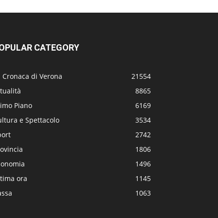
OPULAR CATEGORY
a Cronaca di Verona
21554
tualità
8865
rimo Piano
6169
ltura e Spettacolo
3534
port
2742
ovincia
1806
conomia
1496
tima ora
1145
assa
1063