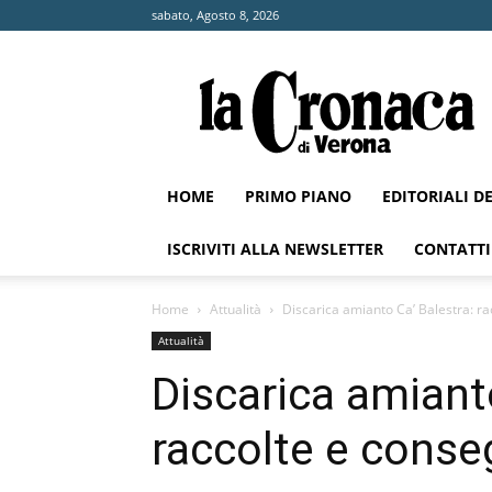
sabato, Agosto 8, 2026
La
Cronaca
di
Verona
HOME
PRIMO PIANO
EDITORIALI D
ISCRIVITI ALLA NEWSLETTER
CONTATTI
Home
Attualità
Discarica amianto Ca’ Balestra: r
Attualità
Discarica amianto
raccolte e conse