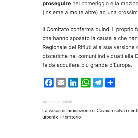
proseguire
nel pomeriggio e la mozio
(insieme a molte altre) ad una prossi
Il Comitato conferma quindi il proprio f
che hanno sposato la causa e che hanno
Regionale dei Rifiuti alla sua versione 
discariche nei comuni individuati alla 
falda acquifera più grande d’Europa.
Facebook
Email
LinkedIn
WhatsAp
Telegr
Cond
Articolo precedente
La vasca di laminazione di Cavaion salva i centr
urbani e il territorio