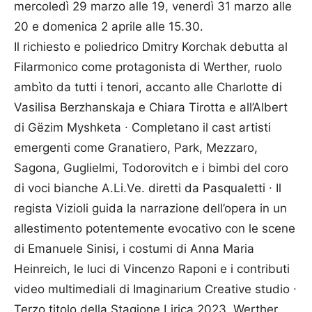
mercoledì 29 marzo alle 19, venerdì 31 marzo alle
20 e domenica 2 aprile alle 15.30.
Il richiesto e poliedrico Dmitry Korchak debutta al
Filarmonico come protagonista di Werther, ruolo
ambìto da tutti i tenori, accanto alle Charlotte di
Vasilisa Berzhanskaja e Chiara Tirotta e all’Albert
di Gëzim Myshketa ∙ Completano il cast artisti
emergenti come Granatiero, Park, Mezzaro,
Sagona, Guglielmi, Todorovitch e i bimbi del coro
di voci bianche A.Li.Ve. diretti da Pasqualetti ∙ Il
regista Vizioli guida la narrazione dell’opera in un
allestimento potentemente evocativo con le scene
di Emanuele Sinisi, i costumi di Anna Maria
Heinreich, le luci di Vincenzo Raponi e i contributi
video multimediali di Imaginarium Creative studio ∙
Terzo titolo della Stagione Lirica 2023, Werther