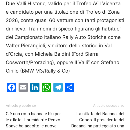
Due Valli Historic, valido per il Trofeo ACI Vicenza
e candidato per una titolazione di Trofeo di Zona
2026, conta quasi 60 vetture con tanti protagonisti
di rilievo. Tra i nomi di spicco figurano gli habitue’
del Campionato Italiano Rally Auto Storiche come
Valter Pierangioli, vincitore dello storico in Val
d’Orcia, con Michela Baldini (Ford Sierra
Cosworth/Proracing), oppure II Valli” con Stefano
Cirillo (BMW M3/Rally & Co)
Facebook
Email
LinkedIn
WhatsApp
Telegram
Condividi
Articolo precedente
Articolo successivo
C’è una rosa bianca e blu per
La sfilata del Bacanal del
le atlete. Il presidente Renzo
Gnoco. Il presidente del
Soave ha accolto le nuove
Bacanal ha patteggiato una