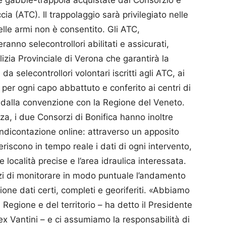
e gabbie-trappola acquistate dal Consorzio e
ccia (ATC). Il trappolaggio sarà privilegiato nelle
lle armi non è consentito. Gli ATC,
nno selecontrollori abilitati e assicurati,
lizia Provinciale di Verona che garantirà la
a selecontrollori volontari iscritti agli ATC, ai
per ogni capo abbattuto e conferito ai centri di
 dalla convenzione con la Regione del Veneto.
nza, i due Consorzi di Bonifica hanno inoltre
ndicontazione online: attraverso un apposito
eriscono in tempo reale i dati di ogni intervento,
 località precise e l’area idraulica interessata.
i di monitorare in modo puntuale l’andamento
gione dati certi, completi e georiferiti. «Abbiamo
 Regione e del territorio – ha detto il Presidente
ex Vantini – e ci assumiamo la responsabilità di