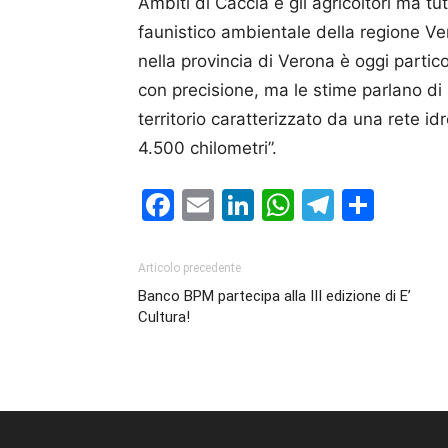
Ambiti di Caccia e gli agricoltori ma tutt
faunistico ambientale della regione Ve
nella provincia di Verona è oggi partic
con precisione, ma le stime parlano di
territorio caratterizzato da una rete i
4.500 chilometri”.
Facebook
Email
LinkedIn
WhatsAp
Telegr
Cond
Articolo precedente
Banco BPM partecipa alla III edizione di E’
Cultura!