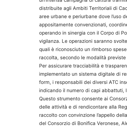
un’intensa campagna di cattura tramit
distribuite agli Ambiti Territoriali di Ca
aree urbane e periurbane dove l’uso de
appositamente convenzionati, coordinera
operando in sinergia con il Corpo di Po
vigilanza. Le operazioni saranno svolte d
quali è riconosciuto un rimborso spese 
raccolta, secondo le modalità previste
Per assicurare tracciabilità e traspare
implementato un sistema digitale di re
form, i responsabili dei diversi ATC ins
indicando il numero di capi abbattuti, le
Questo strumento consente ai Consorz
delle attività e di rendicontare alla Re
raccolto con convinzione l’appello della
del Consorzio di Bonifica Veronese, Al