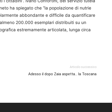
i i cittadini”. Ivano Confortini, del servizio tutela
neto ha spiegato che ”la popolazione di nutrie
olarmente abbondante e difficile da quantificare
 almeno 200.000 esemplari distribuiti su un
drografica estremamente articolata, lunga circa
p
am
ividi
Articolo successivo
Adesso il dopo Zaia aspetta… la Toscana