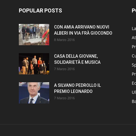
POPULAR POSTS
P
CON AMIA ARRIVANO NUOVI
L
ALBERI IN VIA FRÀ GIOCONDO
At
8 Marzo 2016
P
Cu
CASA DELLA GIOVANE,
SOLIDARIETÀ E MUSICA
S
7 Marzo 2016
Pr
E
A SILVANO PEDROLLO IL
PREMIO LEONARDO
Ul
7 Marzo 2016
B