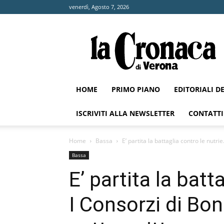
venerdì, Agosto 7, 2026
La
Cronaca
di
Verona
HOME
PRIMO PIANO
EDITORIALI D
ISCRIVITI ALLA NEWSLETTER
CONTATTI
Home
Bassa
E’ partita la battaglia contro le nutrie
Bassa
E’ partita la batt
I Consorzi di Bon