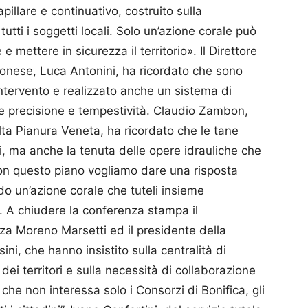
pillare e continuativo, costruito sulla
utti i soggetti locali. Solo un’azione corale può
ettere in sicurezza il territorio». Il Direttore
ronese, Luca Antonini, ha ricordato che sono
 intervento e realizzato anche un sistema di
sce precisione e tempestività. Claudio Zambon,
lta Pianura Veneta, ha ricordato che le tane
i, ma anche la tenuta delle opere idrauliche che
 Con questo piano vogliamo dare una risposta
do un’azione corale che tuteli insieme
rio. A chiudere la conferenza stampa il
nza Moreno Marsetti ed il presidente della
ni, che hanno insistito sulla centralità di
dei territori e sulla necessità di collaborazione
a che non interessa solo i Consorzi di Bonifica, gli