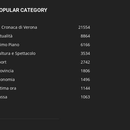
OPULAR CATEGORY
a Cronaca di Verona
21554
tualità
8864
rimo Piano
6166
ltura e Spettacolo
3534
port
2742
ovincia
1806
conomia
1496
tima ora
1144
assa
1063