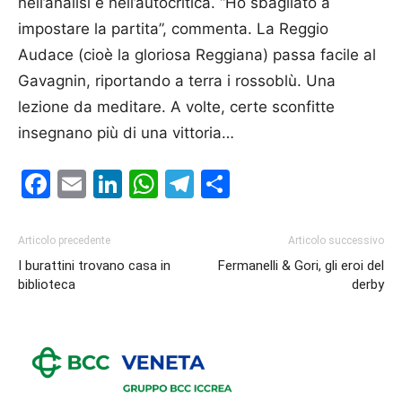
nell’analisi e nell’autocritica. “Ho sbagliato a
impostare la partita”, commenta. La Reggio
Audace (cioè la gloriosa Reggiana) passa facile al
Gavagnin, riportando a terra i rossoblù. Una
lezione da meditare. A volte, certe sconfitte
insegnano più di una vittoria…
Facebook
Email
LinkedIn
WhatsApp
Telegram
Condividi
Articolo precedente
Articolo successivo
I burattini trovano casa in
Fermanelli & Gori, gli eroi del
biblioteca
derby