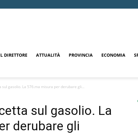
EL DIRETTORE
ATTUALITÀ
PROVINCIA
ECONOMIA
S
 sul gasolio. La 576.ma misura per derubare gli...
etta sul gasolio. La
r derubare gli