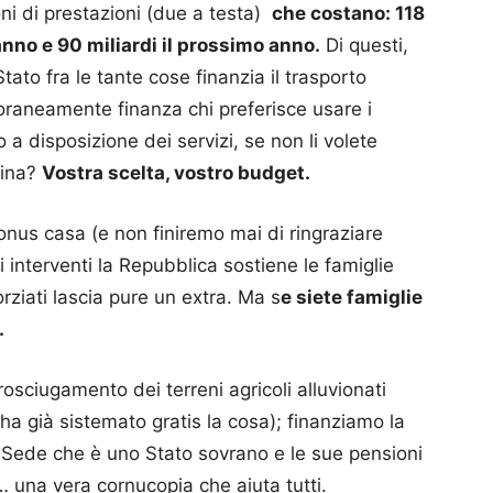
ni di prestazioni (due a testa)
che costano: 118
anno e 90 miliardi il prossimo anno.
Di questi,
Stato fra le tante cose finanzia il trasporto
oraneamente finanza chi preferisce usare i
 a disposizione dei servizi, se non li volete
zina?
Vostra scelta, vostro budget.
bonus casa (e non finiremo mai di ringraziare
i interventi la Repubblica sostiene le famiglie
vorziati lascia pure un extra. Ma s
e siete famiglie
.
osciugamento dei terreni agricoli alluvionati
ha già sistemato gratis la cosa); finanziamo la
 Sede che è uno Stato sovrano e le sue pensioni
 una vera cornucopia che aiuta tutti.