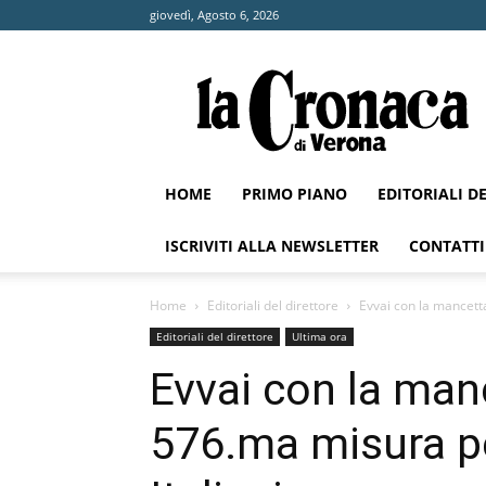
giovedì, Agosto 6, 2026
La
Cronaca
di
Verona
HOME
PRIMO PIANO
EDITORIALI D
ISCRIVITI ALLA NEWSLETTER
CONTATTI
Home
Editoriali del direttore
Evvai con la mancetta
Editoriali del direttore
Ultima ora
Evvai con la manc
576.ma misura pe