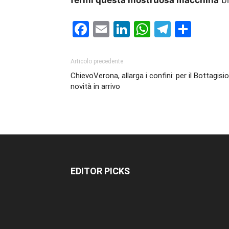
fermi questa mostruosa macchina
br
Facebook
Email
LinkedIn
WhatsAp
Telegr
Cond
Articolo precedente
ChievoVerona, allarga i confini: per il Bottagisio
novità in arrivo
EDITOR PICKS