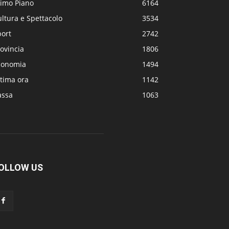
rimo Piano
6164
ltura e Spettacolo
3534
port
2742
ovincia
1806
conomia
1494
tima ora
1142
assa
1063
OLLOW US