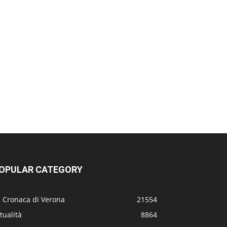
OPULAR CATEGORY
a Cronaca di Verona
21554
tualità
8864