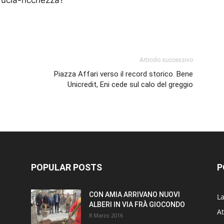
ucia-ricchezza?
p
am
ividi
Articolo successivo
Piazza Affari verso il record storico. Bene
Unicredit, Eni cede sul calo del greggio
POPULAR POSTS
P
CON AMIA ARRIVANO NUOVI
L
ALBERI IN VIA FRÀ GIOCONDO
At
8 Marzo 2016