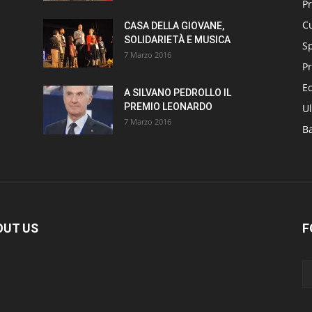
P
Cu
CASA DELLA GIOVANE,
SOLIDARIETÀ E MUSICA
S
7 Marzo 2016
Pr
E
A SILVANO PEDROLLO IL
PREMIO LEONARDO
Ul
7 Marzo 2016
B
OUT US
F