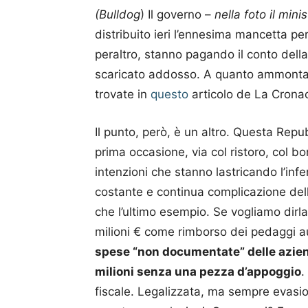
(Bulldog
) Il governo –
nella foto il min
distribuito ieri l’ennesima mancetta pe
peraltro, stanno pagando il conto dell
scaricato addosso. A quanto ammontano 
trovate in
questo
articolo de La Crona
Il punto, però, è un altro. Questa Repub
prima occasione, via col ristoro, col b
intenzioni che stanno lastricando l’inf
costante e continua complicazione dell’
che l’ultimo esempio. Se vogliamo dirla
milioni € come rimborso dei pedaggi aut
spese “non documentate” delle azie
milioni senza una pezza d’appoggio
.
fiscale. Legalizzata, ma sempre evasio