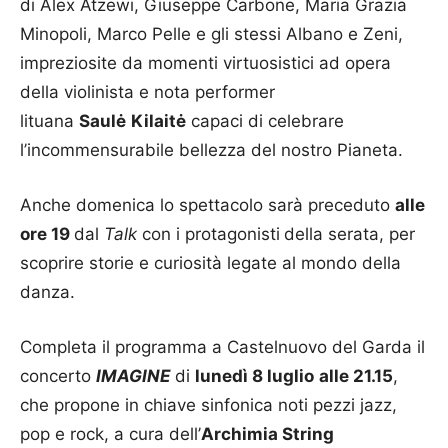
di Alex Atzewi, Giuseppe Carbone, Maria Grazia
Minopoli, Marco Pelle e gli stessi Albano e Zeni,
impreziosite da momenti virtuosistici ad opera
della violinista e nota performer
lituana
Saulė
Kilaitė
capaci di celebrare
l’incommensurabile bellezza del nostro Pianeta.
Anche domenica lo spettacolo sarà preceduto
alle
ore 19
dal
Talk
con i protagonisti
della serata, per
scoprire storie e curiosità legate al mondo della
danza.
Completa il programma a Castelnuovo del Garda il
concerto
IMAGINE
di
lunedì 8 luglio
alle 21.15
,
che propone in chiave sinfonica noti pezzi jazz,
pop e rock, a cura dell’
Archimia String