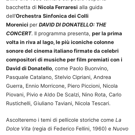
bacchetta di
Nicola Ferraresi
alla guida
dell’
Orchestra
Sinfonica dei Colli
Morenici
per
DAVID DI DONATELLO: THE
CONCERT
. Il programma presenta,
per la prima
volta in riva al lago, le più iconiche colonne
sonore del cinema italiano firmate da celebri
compositori di musiche per film premiati con i
David di Donatello
, come Paolo Buonvino,
Pasquale Catalano, Stelvio Cipriani, Andrea
Guerra, Ennio Morricone, Piero Piccioni, Nicola
Piovani, Pivio e Aldo De Scalzi, Nino Rota, Carlo
Rustichelli, Giuliano Taviani, Nicola Tescari.
Ascolteremo i temi di pellicole storiche come
La
Dolce Vita
(regia di Federico Fellini, 1960) e
Nuovo