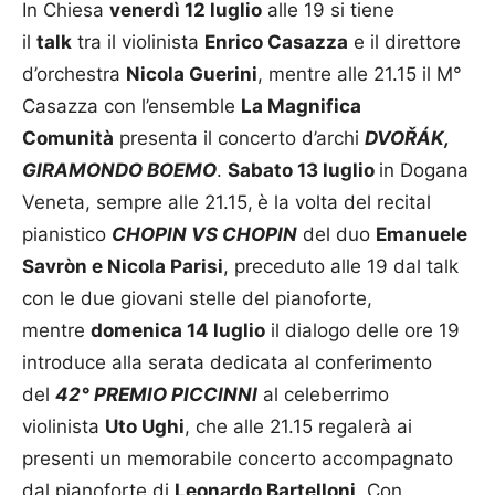
In Chiesa
venerdì 12 luglio
alle 19 si tiene
il
talk
tra il violinista
Enrico Casazza
e il direttore
d’orchestra
Nicola Guerini
, mentre alle 21.15 il M°
Casazza con l’ensemble
La Magnifica
Comunità
presenta il concerto d’archi
DVOŘÁK,
GIRAMONDO BOEMO
.
Sabato 13 luglio
in Dogana
Veneta, sempre alle 21.15,
è la volta del recital
pianistico
CHOPIN VS CHOPIN
del duo
Emanuele
Savròn e Nicola Parisi
, preceduto alle 19 dal talk
con le due giovani stelle del pianoforte,
mentre
domenica 14 luglio
il dialogo delle ore 19
introduce alla serata dedicata al conferimento
del
42° PREMIO PICCINNI
al celeberrimo
violinista
Uto Ughi
, che alle 21.15 regalerà ai
presenti un memorabile concerto accompagnato
dal pianoforte di
Leonardo Bartelloni
. Con