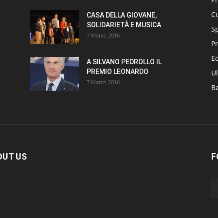
Cu
CASA DELLA GIOVANE,
SOLIDARIETÀ E MUSICA
S
7 Marzo 2016
Pr
E
A SILVANO PEDROLLO IL
PREMIO LEONARDO
Ul
7 Marzo 2016
B
OUT US
F