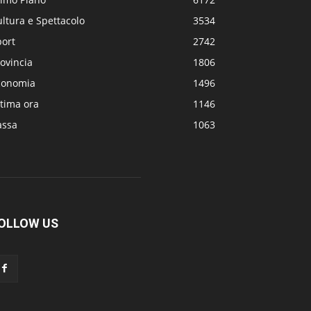
ltura e Spettacolo
3534
port
2742
ovincia
1806
conomia
1496
tima ora
1146
assa
1063
OLLOW US