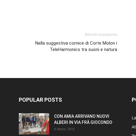
p
am
ividi
Articolo successivo
Nella suggestiva cornice di Corte Molon i
TeleHarmonics tra suoni e natura
POPULAR POSTS
P
CON AMIA ARRIVANO NUOVI
L
ALBERI IN VIA FRÀ GIOCONDO
At
8 Marzo 2016
P