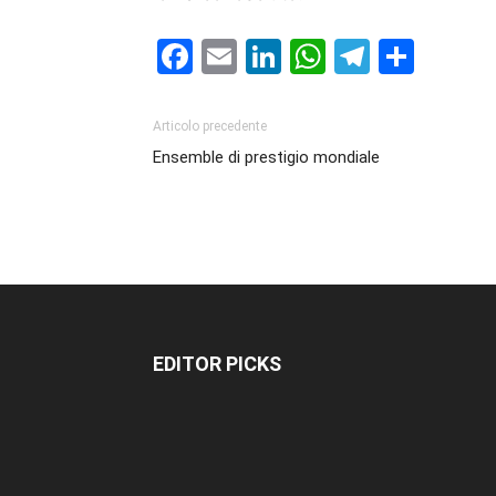
Facebook
Email
LinkedIn
WhatsAp
Telegr
Cond
Articolo precedente
Ensemble di prestigio mondiale
EDITOR PICKS