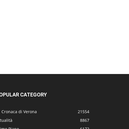
OPULAR CATEGORY
a Cronaca di Verona
21554
tualità
8867
rimo Piano
6172