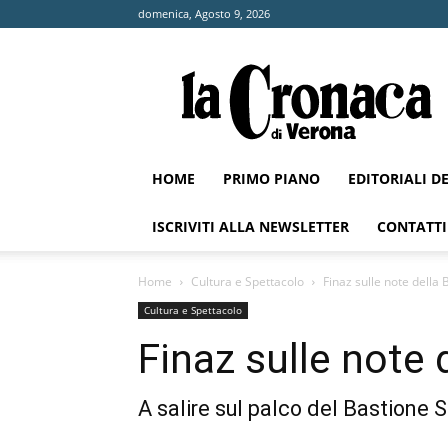
domenica, Agosto 9, 2026
La
Cronaca
di
Verona
HOME
PRIMO PIANO
EDITORIALI D
ISCRIVITI ALLA NEWSLETTER
CONTATTI
Home
Cultura e Spettacolo
Finaz sulle note dell
Cultura e Spettacolo
Finaz sulle note
A salire sul palco del Bastione 