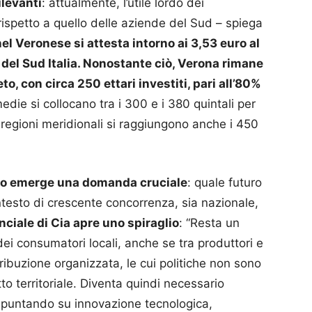
levanti
: attualmente, l’utile lordo dei
 rispetto a quello delle aziende del Sud – spiega
el Veronese si attesta intorno ai 3,53 euro al
lo del Sud Italia. Nonostante ciò, Verona rimane
to, con circa 250 ettari investiti, pari all’80%
edie si collocano tra i 300 e i 380 quintali per
e regioni meridionali si raggiungono anche i 450
mpo emerge una domanda cruciale
: quale futuro
ntesto di crescente concorrenza, sia nazionale,
nciale di Cia apre uno spiraglio
: “Resta un
dei consumatori locali, anche se tra produttori e
ribuzione organizzata, le cui politiche non sono
to territoriale. Diventa quindi necessario
o, puntando su innovazione tecnologica,