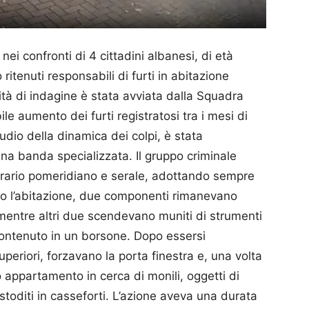
nei confronti di 4 cittadini albanesi, di età
ritenuti responsabili di furti in abitazione
vità di indagine è stata avviata dalla Squadra
le aumento dei furti registratosi tra i mesi di
dio della dinamica dei colpi, è stata
 una banda specializzata. Il gruppo criminale
in orario pomeridiano e serale, adottando sempre
ato l’abitazione, due componenti rimanevano
, mentre altri due scendevano muniti di strumenti
le contenuto in un borsone. Dopo essersi
uperiori, forzavano la porta finestra e, una volta
 appartamento in cerca di monili, oggetti di
toditi in casseforti. L’azione aveva una durata