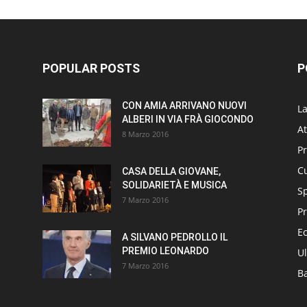
POPULAR POSTS
P
CON AMIA ARRIVANO NUOVI
L
ALBERI IN VIA FRÀ GIOCONDO
At
8 Marzo 2016
P
Cu
CASA DELLA GIOVANE,
SOLIDARIETÀ E MUSICA
S
7 Marzo 2016
Pr
E
A SILVANO PEDROLLO IL
PREMIO LEONARDO
Ul
7 Marzo 2016
B