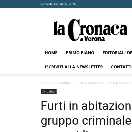
giovedì, Agosto 6, 2026
La
Cronaca
di
Verona
HOME
PRIMO PIANO
EDITORIALI D
ISCRIVITI ALLA NEWSLETTER
CONTATTI
Home
Attualità
Furti in abitazione, presi 4 albanes
Attualità
Furti in abitazion
gruppo criminale