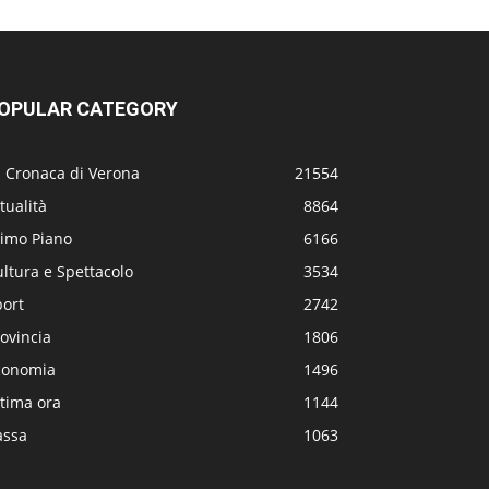
OPULAR CATEGORY
a Cronaca di Verona
21554
tualità
8864
rimo Piano
6166
ltura e Spettacolo
3534
port
2742
ovincia
1806
conomia
1496
tima ora
1144
assa
1063