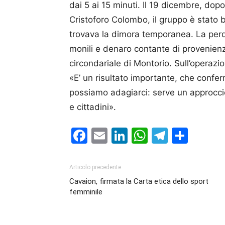
dai 5 ai 15 minuti. Il 19 dicembre, dop
Cristoforo Colombo, il gruppo è stato 
trovava la dimora temporanea. La perq
monili e denaro contante di provenienza
circondariale di Montorio. Sull’operazio
«E’ un risultato importante, che conferm
possiamo adagiarci: serve un approccio i
e cittadini».
Facebook
Email
LinkedIn
WhatsAp
Telegr
Cond
Articolo precedente
Cavaion, firmata la Carta etica dello sport
femminile