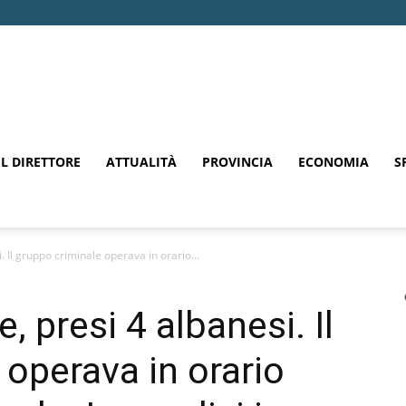
EL DIRETTORE
ATTUALITÀ
PROVINCIA
ECONOMIA
S
i. Il gruppo criminale operava in orario...
e, presi 4 albanesi. Il
 operava in orario