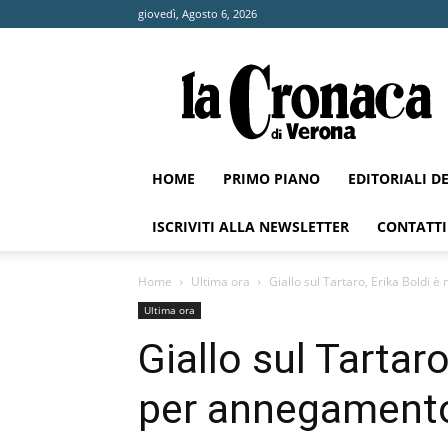
giovedì, Agosto 6, 2026
La
Cronaca
di
Verona
HOME
PRIMO PIANO
EDITORIALI D
ISCRIVITI ALLA NEWSLETTER
CONTATTI
Home
Ultima ora
Giallo sul Tartaro, Erika Boldi
Ultima ora
Giallo sul Tartar
per annegament