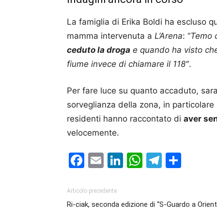
La famiglia di Erika Boldi ha escluso qu
mamma intervenuta a
L’Arena
: “
Temo c
ceduto la droga
e quando ha visto che
fiume invece di chiamare il 118″
.
Per fare luce su quanto accaduto, sar
sorveglianza della zona, in particolare 
residenti hanno raccontato di
aver sen
velocemente.
Facebook
Email
LinkedIn
WhatsAp
Telegr
Cond
Articolo precedente
Ri-ciak, seconda edizione di “S-Guardo a Orient