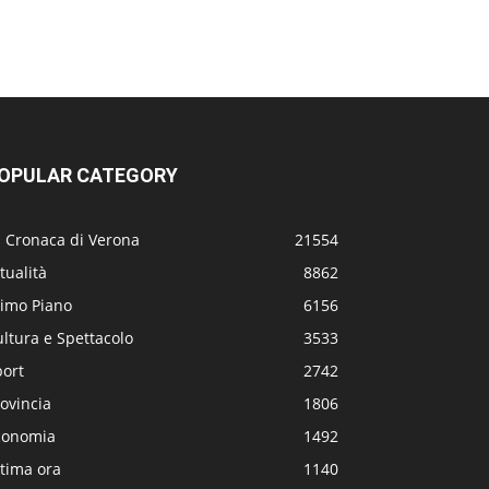
OPULAR CATEGORY
a Cronaca di Verona
21554
tualità
8862
rimo Piano
6156
ltura e Spettacolo
3533
port
2742
ovincia
1806
conomia
1492
tima ora
1140