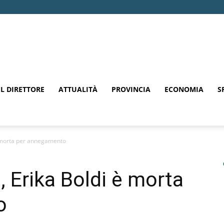
EL DIRETTORE
ATTUALITÀ
PROVINCIA
ECONOMIA
S
 è morta per annegamento
o, Erika Boldi è morta
o