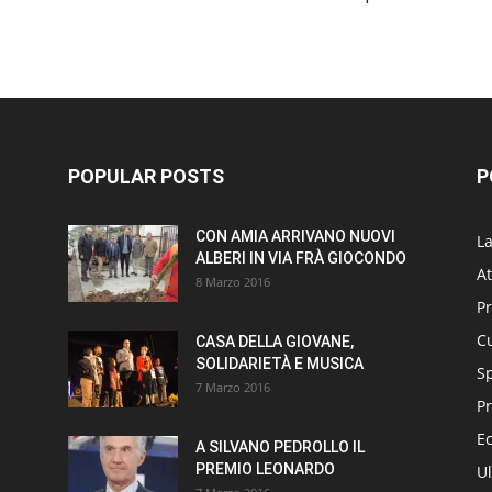
POPULAR POSTS
P
CON AMIA ARRIVANO NUOVI
L
ALBERI IN VIA FRÀ GIOCONDO
At
8 Marzo 2016
P
Cu
CASA DELLA GIOVANE,
SOLIDARIETÀ E MUSICA
S
7 Marzo 2016
Pr
E
A SILVANO PEDROLLO IL
PREMIO LEONARDO
Ul