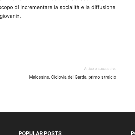
 scopo di incrementare la socialità e la diffusione
 giovani».
p
am
ividi
Articolo successivo
Malcesine. Ciclovia del Garda, primo stralcio
POPULAR POSTS
P