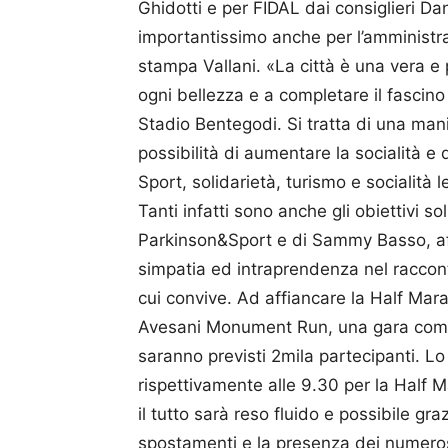
Ghidotti e per FIDAL dai consiglieri D
importantissimo anche per l’amministr
stampa Vallani. «La città è una vera e 
ogni bellezza e a completare il fascino 
Stadio Bentegodi. Si tratta di una mani
possibilità di aumentare la socialità e
Sport, solidarietà, turismo e socialità l
Tanti infatti sono anche gli obiettivi so
Parkinson&Sport e di Sammy Basso, aff
simpatia ed intraprendenza nel raccon
cui convive. Ad affiancare la Half Mar
Avesani Monument Run, una gara compe
saranno previsti 2mila partecipanti. Lo 
rispettivamente alle 9.30 per la Half Ma
il tutto sarà reso fluido e possibile gra
spostamenti e la presenza dei numerosi