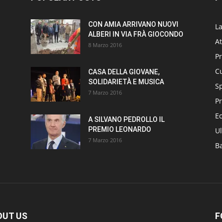
CON AMIA ARRIVANO NUOVI
L
ALBERI IN VIA FRÀ GIOCONDO
At
8 Marzo 2016
P
Cu
CASA DELLA GIOVANE,
SOLIDARIETÀ E MUSICA
S
7 Marzo 2016
Pr
E
A SILVANO PEDROLLO IL
PREMIO LEONARDO
Ul
7 Marzo 2016
B
OUT US
F