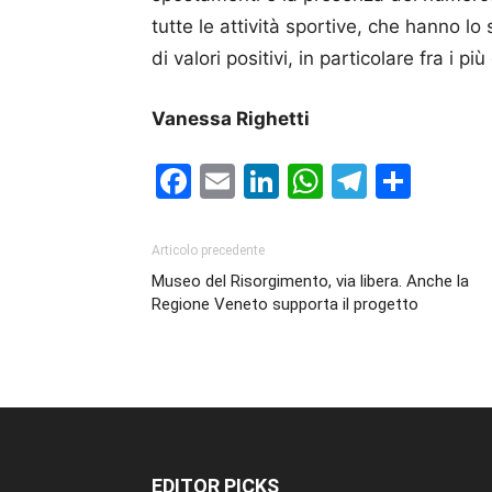
tutte le attività sportive, che hanno lo
di valori positivi, in particolare fra i più
Vanessa Righetti
Facebook
Email
LinkedIn
WhatsAp
Telegr
Cond
Articolo precedente
Museo del Risorgimento, via libera. Anche la
Regione Veneto supporta il progetto
EDITOR PICKS