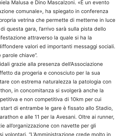
aniela Malusa e Dino Mascalzoni. «È un evento
azione comunale», ha spiegato in conferenza
propria vetrina che permette di metterne in luce
di questa gara, l’arrivo sarà sulla pista dello
festazione attraverso la quale si ha la
 diffondere valori ed importanti messaggi sociali.
e parole chiave”.
lidali grazie alla presenza dell’Associazione
etto da progeria e conosciuto per la sua
tare con estrema naturalezza la patologia con
athon, in concomitanza si svolgerà anche la
titiva e non competitiva di 10km per cui
start di entrambe le gare è fissato allo Stadio,
rathon e alle 11 per la Avesani. Oltre ai runner,
zie all’organizzazione con navette per gli
 volontari. “L’Amministrazione crede molto in