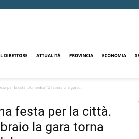
EL DIRETTORE
ATTUALITÀ
PROVINCIA
ECONOMIA
S
sta per la città. Domenica 12 febbraio la gara...
a festa per la città.
raio la gara torna