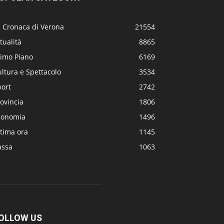
a Cronaca di Verona
21554
tualità
8865
rimo Piano
6169
ltura e Spettacolo
3534
port
2742
ovincia
1806
conomia
1496
tima ora
1145
assa
1063
OLLOW US