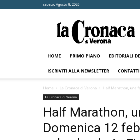
sabato, Agosto 8, 2026
La
Cronaca
di
Verona
HOME
PRIMO PIANO
EDITORIALI D
ISCRIVITI ALLA NEWSLETTER
CONTATTI
Home
La Cronaca di Verona
Half Marathon, una fe
La Cronaca di Verona
Half Marathon, un
Domenica 12 febb