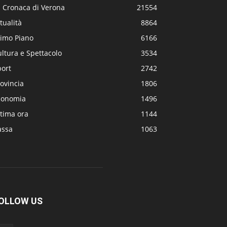
a Cronaca di Verona
21554
tualità
8864
rimo Piano
6166
ltura e Spettacolo
3534
port
2742
ovincia
1806
conomia
1496
tima ora
1144
assa
1063
OLLOW US