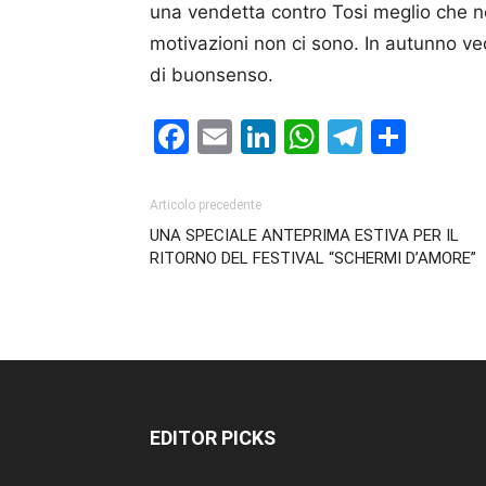
una vendetta contro Tosi meglio che n
motivazioni non ci sono. In autunno ve
di buonsenso.
Facebook
Email
LinkedIn
WhatsAp
Telegr
Cond
Articolo precedente
UNA SPECIALE ANTEPRIMA ESTIVA PER IL
RITORNO DEL FESTIVAL “SCHERMI D’AMORE”
EDITOR PICKS