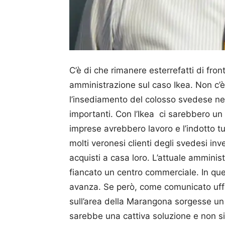
C’è di che rimanere esterrefatti di fr
amministrazione sul caso Ikea. Non c’
l’insediamento del colosso svedese nella
importanti. Con l’Ikea ci sa­rebbero un 
imprese avrebbero lavoro e l’indotto t
molti ve­ronesi clien­ti degli svedesi i
acquisti a casa loro. L’attuale amminist
fiancato un centro commerciale. In qu
avanza. Se però, come comunicato uff
sull’area della Ma­ran­go­na sorgesse u
sarebbe una cattiva soluzione e non si