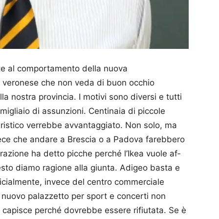
onte al comportamento della nuova
è veronese che non veda di buon occhio
 nostra provincia. I motivi sono diversi e tutti
migliaio di assunzioni. Centinaia di piccole
uristico verrebbe avvantaggiato. Non solo, ma
nvece che andare a Brescia o a Pa­dova fa­rebbero
razione ha det­to picche perché l’Ikea vuole af­
esto diamo ragione alla giunta. Adigeo basta e
icialmente, invece del centro commerciale
n nuovo palazzetto per sport e concerti non
 capisce perché do­vrebbe essere rifiutata. Se è