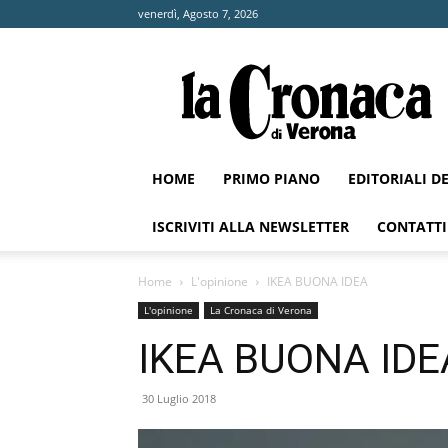
venerdì, Agosto 7, 2026
La
Cronaca
di
Verona
HOME
PRIMO PIANO
EDITORIALI D
ISCRIVITI ALLA NEWSLETTER
CONTATTI
Home
L'opinione
IKEA BUONA IDEA
L'opinione
La Cronaca di Verona
IKEA BUONA IDE
30 Luglio 2018