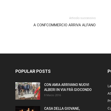
p
am
ividi
Articolo successivo
A CONFCOMMERCIO ARRIVA ALFANO
POPULAR POSTS
P
CON AMIA ARRIVANO NUOVI
L
ALBERI IN VIA FRÀ GIOCONDO
At
8 Marzo 2016
P
Cu
CASA DELLA GIOVANE,