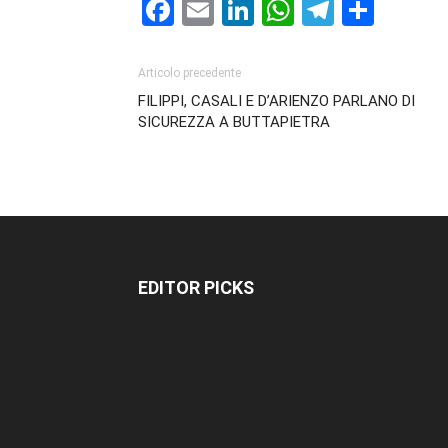
Facebook
Email
LinkedIn
WhatsAp
Telegr
Cond
Articolo precedente
FILIPPI, CASALI E D’ARIENZO PARLANO DI
SICUREZZA A BUTTAPIETRA
EDITOR PICKS