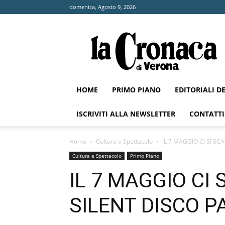
domenica, Agosto 9, 2026
La
Cronaca
di
Verona
HOME
PRIMO PIANO
EDITORIALI D
ISCRIVITI ALLA NEWSLETTER
CONTATTI
Home
Cultura e Spettacolo
IL 7 MAGGIO CI SI SC
Cultura e Spettacolo
Primo Piano
IL 7 MAGGIO CI 
SILENT DISCO P