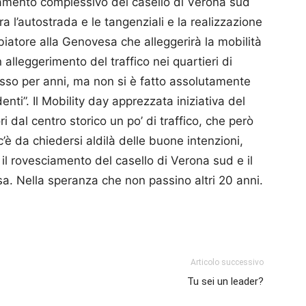
altamento complessivo del casello di Verona sud
ra l’autostrada e le tangenziali e la realizzazione
atore alla Genovesa che alleggerirà la mobilità
 alleggerimento del traffico nei quartieri di
sso per anni, ma non si è fatto assolutamente
denti”. Il Mobility day apprezzata iniziativa del
 dal centro storico un po’ di traffico, che però
 c’è da chiedersi aldilà delle buone intenzioni,
il rovesciamento del casello di Verona sud e il
. Nella speranza che non passino altri 20 anni.
p
am
ividi
Articolo successivo
Tu sei un leader?