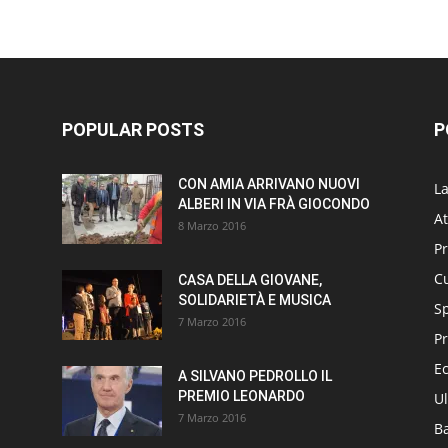
POPULAR POSTS
P
CON AMIA ARRIVANO NUOVI
L
ALBERI IN VIA FRÀ GIOCONDO
At
8 Marzo 2016
P
Cu
CASA DELLA GIOVANE,
SOLIDARIETÀ E MUSICA
S
7 Marzo 2016
Pr
E
A SILVANO PEDROLLO IL
PREMIO LEONARDO
Ul
7 Marzo 2016
B