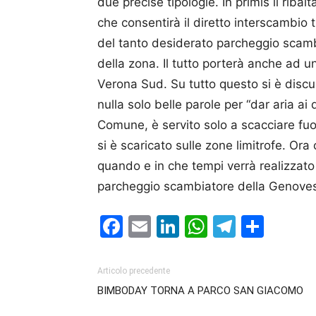
due precise tipologie. In primis il rib
che consentirà il diretto interscambio t
del tanto desiderato parcheggio scambi
della zona. Il tutto porterà anche ad un
Verona Sud. Su tutto questo si è discu
nulla solo belle parole per “dar aria ai 
Comune, è servito solo a scacciare fuori
si è scaricato sulle zone limitrofe. Ora
quando e in che tempi verrà realizzato 
parcheggio scambiatore della Genovesa
Facebook
Email
LinkedIn
WhatsAp
Telegr
Cond
Articolo precedente
BIMBODAY TORNA A PARCO SAN GIACOMO