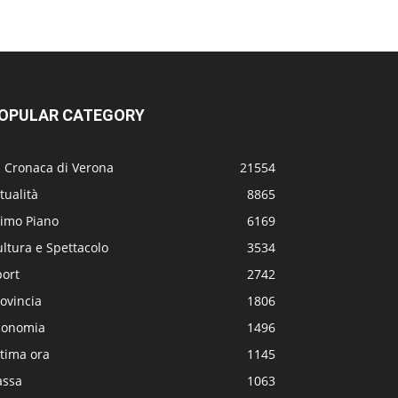
OPULAR CATEGORY
a Cronaca di Verona
21554
tualità
8865
rimo Piano
6169
ltura e Spettacolo
3534
port
2742
ovincia
1806
conomia
1496
tima ora
1145
assa
1063