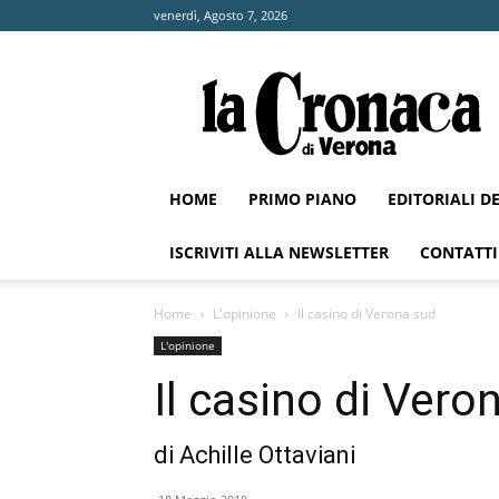
venerdì, Agosto 7, 2026
La
Cronaca
di
Verona
HOME
PRIMO PIANO
EDITORIALI D
ISCRIVITI ALLA NEWSLETTER
CONTATTI
Home
L'opinione
Il casino di Verona sud
L'opinione
Il casino di Vero
di Achille Ottaviani