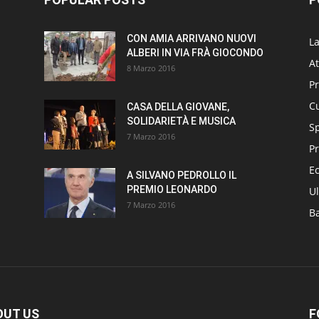
CON AMIA ARRIVANO NUOVI
L
ALBERI IN VIA FRÀ GIOCONDO
At
8 Marzo 2016
P
Cu
CASA DELLA GIOVANE,
SOLIDARIETÀ E MUSICA
S
7 Marzo 2016
Pr
E
A SILVANO PEDROLLO IL
PREMIO LEONARDO
Ul
7 Marzo 2016
B
OUT US
F