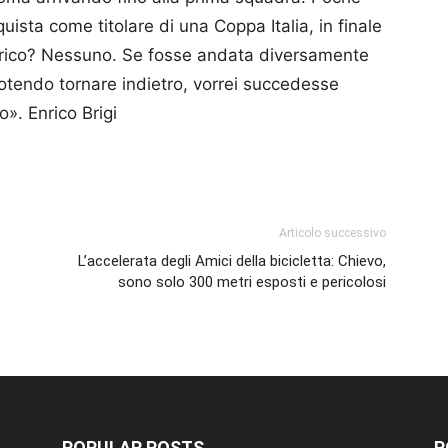
uista come titolare di una Coppa Italia, in finale
rico? Nessuno. Se fosse andata diversamente
otendo tornare indietro, vorrei succedesse
o». Enrico Brigi
p
am
ividi
Articolo successivo
L’accelerata degli Amici della bicicletta: Chievo,
sono solo 300 metri esposti e pericolosi
POPULAR POSTS
P