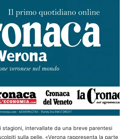
ei stagioni, intervallate da una breve parentesi
e scolpiti sulla pelle. «Verona rappresenta la parte