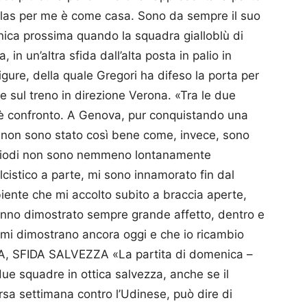
ellas per me è come casa. Sono da sempre il suo
nica prossima quando la squadra gialloblù di
 in un’altra sfida dall’alta posta in palio in
gure, della quale Gregori ha difeso la porta per
re sul treno in direzione Verona. «Tra le due
c’è confronto. A Genova, pur conquistando una
 non sono stato così bene come, invece, sono
 periodi non sono nemmeno lontanamente
lcistico a parte, mi sono innamorato fin dal
iente che mi accolto subito a braccia aperte,
hanno dimostrato sempre grande affetto, dentro e
 mi dimostrano ancora oggi e che io ricambio
, SFIDA SALVEZZA «La partita di domenica –
ue squadre in ottica salvezza, anche se il
rsa settimana contro l’Udinese, può dire di