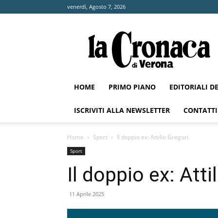
venerdì, Agosto 7, 2026
La
Cronaca
di
Verona
HOME
PRIMO PIANO
EDITORIALI D
ISCRIVITI ALLA NEWSLETTER
CONTATTI
Home
Sport
Il doppio ex: Attilio Gregori
Sport
Il doppio ex: Atti
11 Aprile 2025