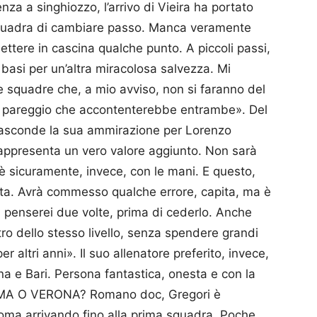
za a singhiozzo, l’arrivo di Vieira ha portato
squadra di cambiare passo. Manca veramente
ettere in cascina qualche punto. A piccoli passi,
 basi per un’altra miracolosa salvezza. Mi
 squadre che, a mio avviso, non si faranno del
un pareggio che accontenterebbe entrambe». Del
nasconde la sua ammirazione per Lorenzo
 rappresenta un vero valore aggiunto. Non sarà
 è sicuramente, invece, con le mani. E questo,
nta. Avrà commesso qualche errore, capita, ma è
i penserei due volte, prima di cederlo. Anche
tro dello stesso livello, senza spendere grandi
 altri anni». Il suo allenatore preferito, invece,
na e Bari. Persona fantastica, onesta e con la
ROMA O VERONA? Romano doc, Gregori è
Roma arrivando fino alla prima squadra. Poche