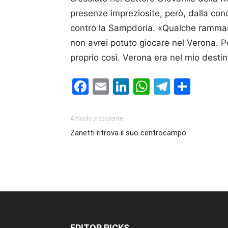
presenze impreziosite, però, dalla conq
contro la Sampdoria. «Qualche ramma
non avrei potuto giocare nel Verona. P
proprio così. Verona era nel mio destin
Facebook
Email
LinkedIn
WhatsAp
Telegr
Cond
Articolo precedente
Zanetti ritrova il suo centrocampo
EDITOR PICKS