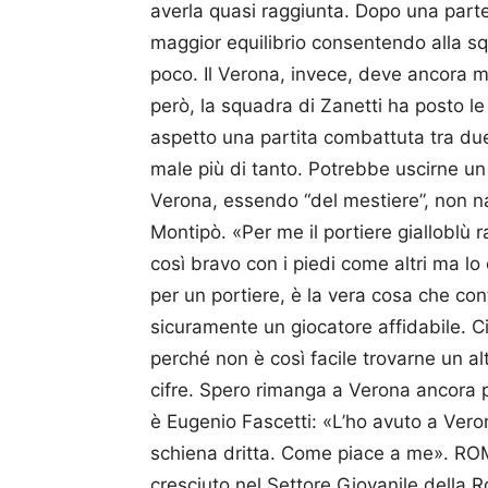
averla quasi raggiunta. Dopo una parten
maggior equilibrio consentendo alla 
poco. Il Verona, invece, deve ancora m
però, la squadra di Zanetti ha posto le
aspetto una partita combattuta tra due
male più di tanto. Potrebbe uscirne 
Verona, essendo “del mestiere”, non 
Montipò. «Per me il portiere gialloblù
così bravo con i piedi come altri ma lo
per un portiere, è la vera cosa che co
sicuramente un giocatore affidabile. C
perché non è così facile trovarne un al
cifre. Spero rimanga a Verona ancora per
è Eugenio Fascetti: «L’ho avuto a Vero
schiena dritta. Come piace a me». 
cresciuto nel Settore Giovanile della 