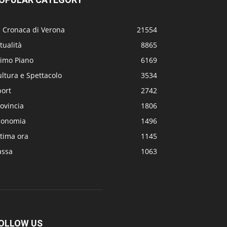
a Cronaca di Verona
21554
tualità
8865
rimo Piano
6169
ltura e Spettacolo
3534
port
2742
ovincia
1806
conomia
1496
tima ora
1145
assa
1063
OLLOW US