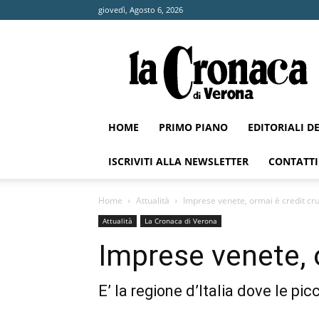
giovedì, Agosto 6, 2026
La
Cronaca
di
Verona
HOME
PRIMO PIANO
EDITORIALI D
ISCRIVITI ALLA NEWSLETTER
CONTATTI
Home
Attualità
Imprese venete, ormai è credit cr
Attualità
La Cronaca di Verona
Imprese venete, 
E’ la regione d’Italia dove le pi