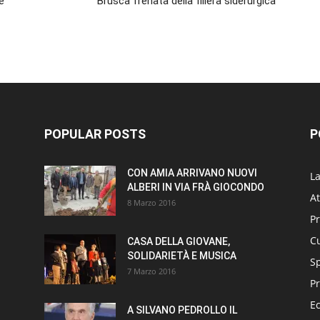
è
Brusca frenata della filiera siderurgica
POPULAR POSTS
P
CON AMIA ARRIVANO NUOVI
L
ALBERI IN VIA FRÀ GIOCONDO
At
8 Marzo 2016
P
Cu
CASA DELLA GIOVANE,
SOLIDARIETÀ E MUSICA
S
7 Marzo 2016
Pr
E
A SILVANO PEDROLLO IL