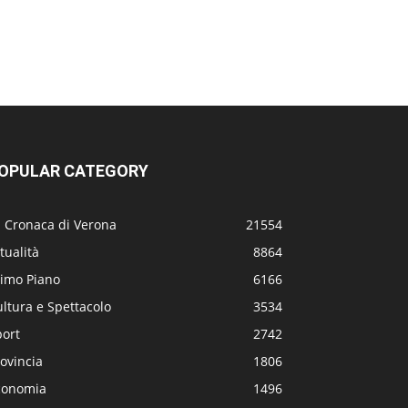
OPULAR CATEGORY
a Cronaca di Verona
21554
tualità
8864
rimo Piano
6166
ltura e Spettacolo
3534
port
2742
ovincia
1806
conomia
1496