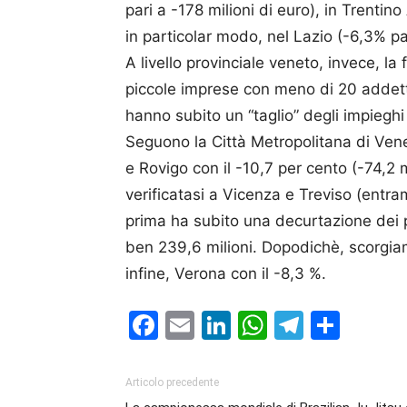
pari a -178 milioni di euro), in Trentino
in particolar modo, nel Lazio (-6,3% par
A livello provinciale veneto, invece, la
piccole imprese con meno di 20 addetti
hanno subito un “taglio” degli impieghi b
Seguono la Città Metropolitana di Venez
e Rovigo con il -10,7 per cento (-74,2 m
verificatasi a Vicenza e Treviso (entra
prima ha subito una decurtazione dei pr
ben 239,6 milioni. Dopodichè, scorgiamo
infine, Verona con il -8,3 %.
Facebook
Email
LinkedIn
WhatsAp
Telegr
Cond
Articolo precedente