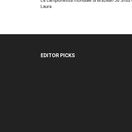
La campionessa mondiale di Brazilian Ju Jitsu 
Laura
EDITOR PICKS