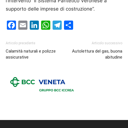
l’intervento “Il Sistema Paritetico Veronese a
supporto delle imprese di costruzione”.
Facebook
Email
LinkedIn
WhatsApp
Telegram
Condividi
Articolo precedente
Articolo successivo
Calamità naturali e polizze
Autolettura del gas, buona
assicurative
abitudine