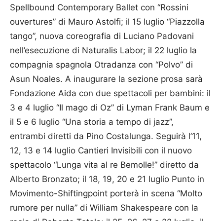
Spellbound Contem­porary Ballet con “Rossini
ouvertures” di Mauro Astolfi; il 15 luglio “Piazzolla
tango”, nuova coreografia di Luciano Padovani
nell’esecuzione di Naturalis Labor; il 22 luglio la
compagnia spagnola Otradan­za con “Polvo” di
Asun Noales. A inaugurare la sezione prosa sarà
Fondazione Aida con due spettacoli per bambini: il
3 e 4 luglio “Il mago di Oz” di Lyman Frank Baum e
il 5 e 6 luglio “Una storia a tempo di jazz”,
entrambi diretti da Pino Costalunga. Seguirà l’11,
12, 13 e 14 luglio Cantieri Invisibili con il nuovo
spettacolo “Lunga vita al re Bemolle!” diretto da
Alberto Bronzato; il 18, 19, 20 e 21 lu­glio Punto in
Movimento-Shiftin­gpoint porterà in scena “Molto
rumore per nulla” di William Shakespeare con la