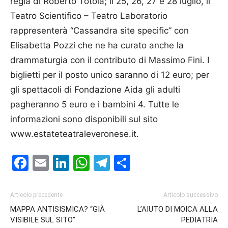
regia di Roberto Totola; il 25, 26, 27 e 28 luglio, il
Teatro Scien­tifico – Teatro Laboratorio
rappresenterà “Cassandra site specific” con
Elisabetta Pozzi che ne ha curato anche la
drammaturgia con il contributo di Massimo Fini. I
biglietti per il posto unico saranno di 12 euro; per
gli spettacoli di Fondazione Aida gli adulti
pagheranno 5 euro e i bambini 4. Tutte le
informazioni sono disponibili sul sito
www.estateteatraleveronese.it.
Facebook
Email
LinkedIn
WhatsApp
Telegram
Condividi
Articolo precedente
Articolo successivo
MAPPA ANTISISMICA? “GIÀ
L’AIUTO DI MOICA ALLA
VISIBILE SUL SITO”
PEDIATRIA