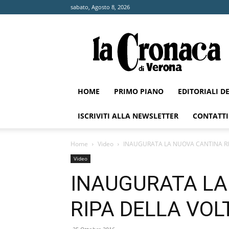
sabato, Agosto 8, 2026
La
Cronaca
di
Verona
HOME
PRIMO PIANO
EDITORIALI D
ISCRIVITI ALLA NEWSLETTER
CONTATTI
Home
Video
INAUGURATA LA NUOVA CANTINA RI
Video
INAUGURATA LA
RIPA DELLA VOL