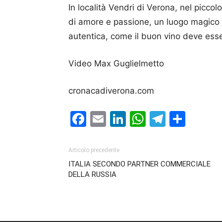
In località Vendri di Verona, nel picc
di amore e passione, un luogo magico 
autentica, come il buon vino deve es
Video Max Guglielmetto
cronacadiverona.com
Facebook
Email
LinkedIn
WhatsAp
Telegr
Cond
Articolo precedente
ITALIA SECONDO PARTNER COMMERCIALE
DELLA RUSSIA