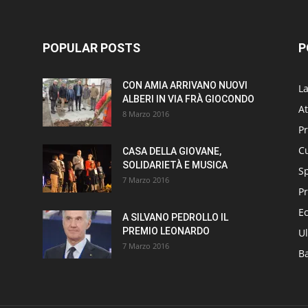
POPULAR POSTS
P
CON AMIA ARRIVANO NUOVI
L
ALBERI IN VIA FRÀ GIOCONDO
At
8 Marzo 2016
P
Cu
CASA DELLA GIOVANE,
SOLIDARIETÀ E MUSICA
S
7 Marzo 2016
Pr
E
A SILVANO PEDROLLO IL
PREMIO LEONARDO
Ul
7 Marzo 2016
B