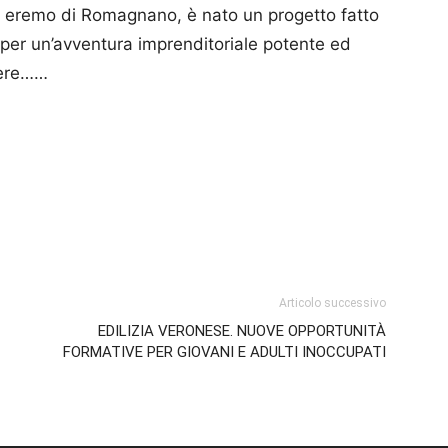
olo eremo di Romagnano, è nato un progetto fatto
per un’avventura imprenditoriale potente ed
sere……
p
am
ividi
Articolo successivo
EDILIZIA VERONESE. NUOVE OPPORTUNITÀ
FORMATIVE PER GIOVANI E ADULTI INOCCUPATI