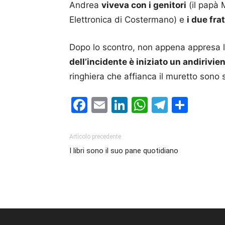
Andrea
viveva con i genitori
(il papà 
Elettronica di Costermano) e
i due frat
Dopo lo scontro, non appena appresa l
dell’incidente è iniziato un andirivie
ringhiera che affianca il muretto sono s
Facebook
Email
LinkedIn
WhatsAp
Telegr
Cond
Articolo precedente
I libri sono il suo pane quotidiano