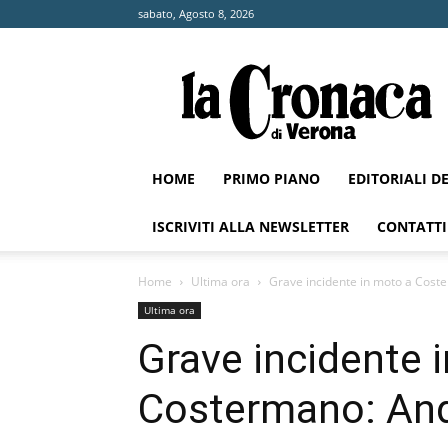
sabato, Agosto 8, 2026
La
Cronaca
di
Verona
HOME
PRIMO PIANO
EDITORIALI D
ISCRIVITI ALLA NEWSLETTER
CONTATTI
Home
Ultima ora
Grave incidente in moto a Cost
Ultima ora
Grave incidente 
Costermano: And