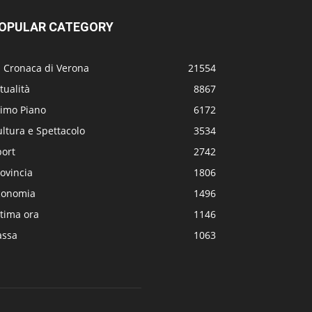
OPULAR CATEGORY
a Cronaca di Verona
21554
tualità
8867
rimo Piano
6172
ltura e Spettacolo
3534
port
2742
ovincia
1806
conomia
1496
tima ora
1146
assa
1063