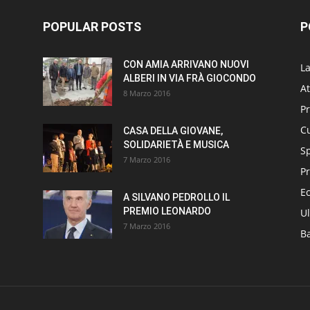
POPULAR POSTS
P
CON AMIA ARRIVANO NUOVI
L
ALBERI IN VIA FRÀ GIOCONDO
At
8 Marzo 2016
P
Cu
CASA DELLA GIOVANE,
SOLIDARIETÀ E MUSICA
S
7 Marzo 2016
Pr
E
A SILVANO PEDROLLO IL
PREMIO LEONARDO
Ul
7 Marzo 2016
B