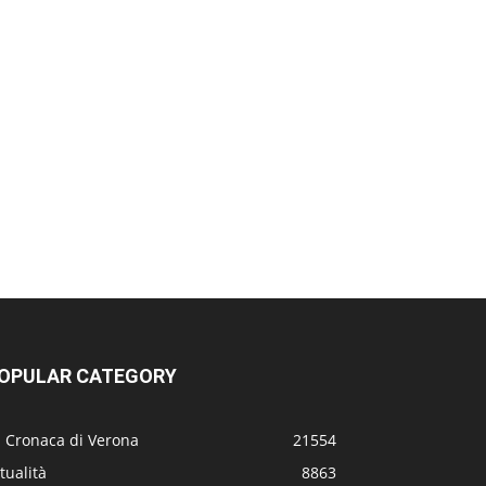
OPULAR CATEGORY
a Cronaca di Verona
21554
tualità
8863