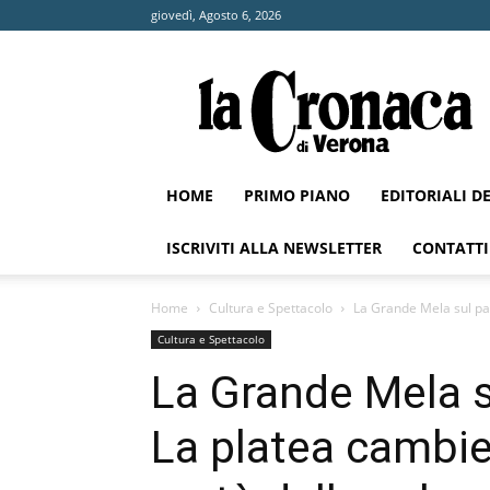
giovedì, Agosto 6, 2026
La
Cronaca
di
Verona
HOME
PRIMO PIANO
EDITORIALI D
ISCRIVITI ALLA NEWSLETTER
CONTATTI
Home
Cultura e Spettacolo
La Grande Mela sul palc
Cultura e Spettacolo
La Grande Mela su
La platea cambie