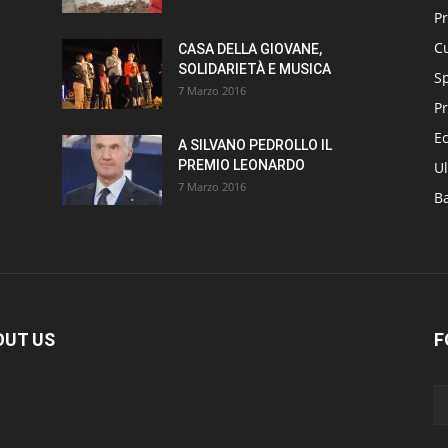
P
Cu
CASA DELLA GIOVANE,
SOLIDARIETÀ E MUSICA
S
7 Marzo 2016
Pr
E
A SILVANO PEDROLLO IL
PREMIO LEONARDO
Ul
7 Marzo 2016
B
OUT US
F