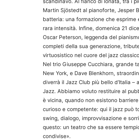
scandinavo. Al fianco di Ionata, tra i 
Martin Sjöstedt al pianoforte, Jesper 
batteria: una formazione che esprime eq
rara intensità. Infine, domenica 21 di
Oscar Peterson, leggenda del pianismo 
completi della sua generazione, tribute
virtuosistico nel cuore del jazz classic
Nel trio Giuseppe Cucchiara, grande t
New York, e Dave Blenkhorn, straordinar
diverrà il Jazz Club più bello d’Italia
Jazz. Abbiamo voluto restituire al pu
è vicina, quando non esistono barriere
curioso e competente: qui il jazz può t
swing, dialogo, improvvisazione e sorrisi
questo: un teatro che sa essere tempio
condivise».