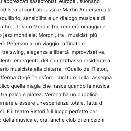
più apprezzati sassofonisti europei, suonano
Bodilsen al contrabbasso e Martin Andersen alla
uilibrio, sensibilità e un dialogo musicale di
cembre, il Dado Moroni Trio renderà omaggio a
jazz mondiale. Moroni, tra i musicisti più
rà Peterson in un viaggio raffinato e
o tra swing, eleganza e libertà improvvisativa.
alento emergente del contrabbasso residente a
io musicista alla chitarra. «Quello del Ristori,
 – afferma Gegè Telesforo, curatore della rassegna
bblico quella magia che nasce quando la musica
 tra palco e platea. Verona ha un pubblico
ornare a essere un’esperienza totale, fatta di
. E il teatro Ristori è il luogo perfetto per
 della musica e, ora, anche club di emozioni