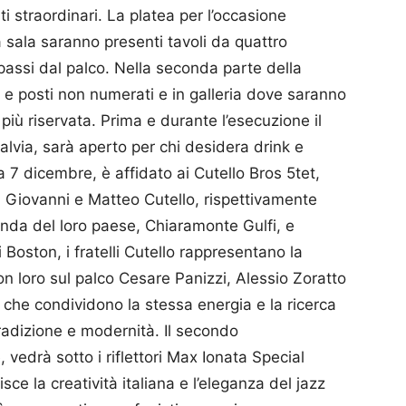
ti straordinari. La platea per l’occasione
 sala saranno presenti tavoli da quattro
passi dal palco. Nella seconda parte della
te e posti non numerati e in galleria dove saranno
 più riservata. Prima e durante l’esecuzione il
Salvia, sarà aperto per chi desidera drink e
a 7 dicembre, è affidato ai Cutello Bros 5tet,
ni Giovanni e Matteo Cutello, rispettivamente
nda del loro paese, Chiaramonte Gulfi, e
 Boston, i fratelli Cutello rappresentano la
on loro sul palco Cesare Panizzi, Alessio Zoratto
 che condividono la stessa energia e la ricerca
radizione e modernità. Il secondo
edrà sotto i riflettori Max Ionata Special
sce la creatività italiana e l’eleganza del jazz