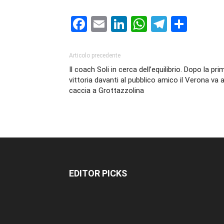
Facebook
Email
LinkedIn
WhatsAp
Telegr
Cond
Articolo precedente
Il coach Soli in cerca dell’equilibrio. Dopo la pri
vittoria davanti al pubblico amico il Verona va 
caccia a Grottazzolina
EDITOR PICKS