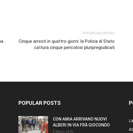
p
am
ividi
Articolo successivo
ma
Cinque arresti in quattro giorni: la Polizia di Stato
a
cattura cinque pericolosi pluripregiudicati
POPULAR POSTS
P
CON AMIA ARRIVANO NUOVI
L
ALBERI IN VIA FRÀ GIOCONDO
At
8 Marzo 2016