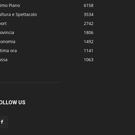
rimo Piano
6158
ltura e Spettacolo
3534
port
2742
ovincia
1806
conomia
1492
tima ora
1141
assa
1063
OLLOW US