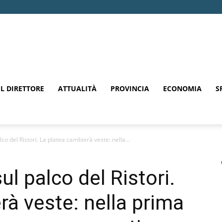
EL DIRETTORE
ATTUALITÀ
PROVINCIA
ECONOMIA
S
o del Ristori. La platea cambierà veste: nella...
l palco del Ristori.
rà veste: nella prima