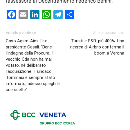
l’assessore al Decentramento Federico Benini.
Facebook
Email
LinkedIn
WhatsApp
Telegram
Condividi
Articolo precedente
Articolo successivo
Caso Agsm-Aim. L’ex
Turisti e B&B: più 400%. Una
presidente Casali: “Bene
ricerca di Airbnb conferma il
l’indagine della Procura. Il
boom a Verona
vecchio Cda non ha mai
votato, né deliberato
l’acquisizione. Il sindaco
Tommasi è sempre stato
informato, adesso spieghi le
sue scelte”