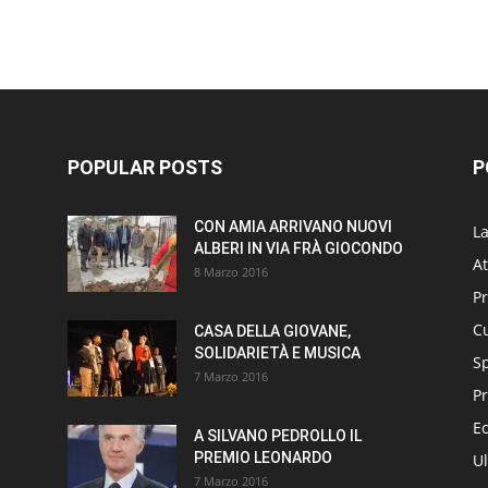
POPULAR POSTS
P
CON AMIA ARRIVANO NUOVI
L
ALBERI IN VIA FRÀ GIOCONDO
At
8 Marzo 2016
P
Cu
CASA DELLA GIOVANE,
SOLIDARIETÀ E MUSICA
S
7 Marzo 2016
Pr
E
A SILVANO PEDROLLO IL
PREMIO LEONARDO
Ul
7 Marzo 2016