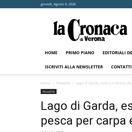
giovedì, Agosto 6, 2026
La
Cronaca
di
Verona
HOME
PRIMO PIANO
EDITORIALI D
ISCRIVITI ALLA NEWSLETTER
CONTATTI
Home
Attualità
Lago di Garda, esteso il divieto di
Attualità
Lago di Garda, es
pesca per carpa 