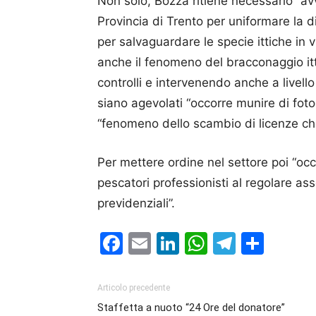
Non solo, Bozza ritiene necessario “av
Provincia di Trento per uniformare la d
per salvaguardare le specie ittiche in 
anche il fenomeno del bracconaggio itt
controlli e intervenendo anche a livello 
siano agevolati “occorre munire di fotog
“fenomeno dello scambio di licenze che
Per mettere ordine nel settore poi “occo
pescatori professionisti al regolare ass
previdenziali”.
Facebook
Email
LinkedIn
WhatsAp
Telegr
Cond
Articolo precedente
Staffetta a nuoto “24 Ore del donatore”