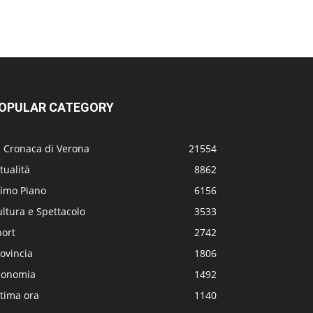
OPULAR CATEGORY
a Cronaca di Verona
21554
tualità
8862
rimo Piano
6156
ltura e Spettacolo
3533
port
2742
ovincia
1806
conomia
1492
tima ora
1140