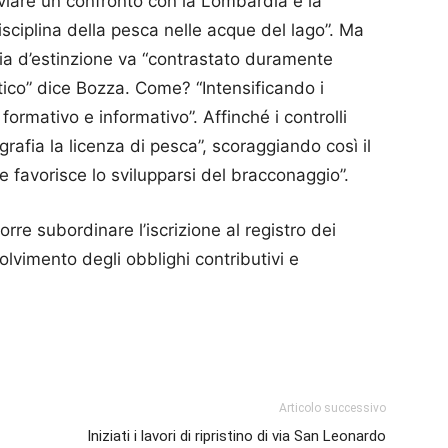
viare un confronto con la Lombardia e la
isciplina della pesca nelle acque del lago”. Ma
via d’estinzione va “contrastato duramente
ico” dice Bozza. Come? “Intensificando i
formativo e informativo”. Affinché i controlli
rafia la licenza di pesca”, scoraggiando così il
 favorisce lo svilupparsi del bracconaggio”.
rre subordinare l’iscrizione al registro dei
olvimento degli obblighi contributivi e
p
am
ividi
Articolo successivo
Iniziati i lavori di ripristino di via San Leonardo