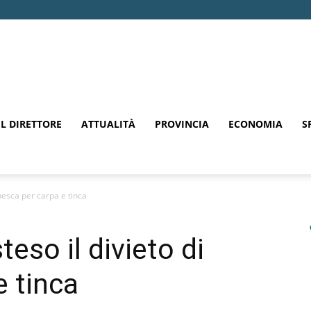
EL DIRETTORE
ATTUALITÀ
PROVINCIA
ECONOMIA
S
 pesca per carpa e tinca
teso il divieto di
e tinca