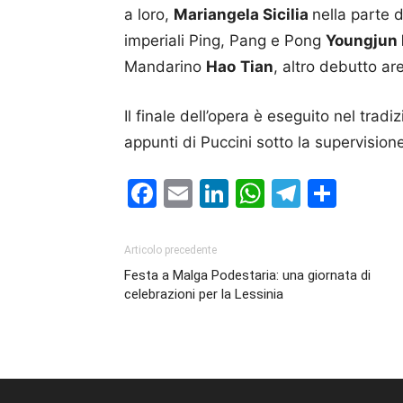
a loro,
Mariangela Sicilia
nella parte d
imperiali Ping, Pang e Pong
Youngjun 
Mandarino
Hao
Tian
, altro debutto a
Il finale dell’opera è eseguito nel tra
appunti di Puccini sotto la supervision
Facebook
Email
LinkedIn
WhatsAp
Telegr
Cond
Articolo precedente
Festa a Malga Podestaria: una giornata di
celebrazioni per la Lessinia