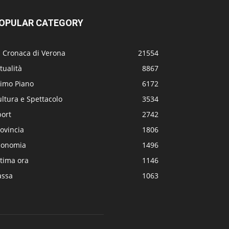
OPULAR CATEGORY
a Cronaca di Verona
21554
tualità
8867
rimo Piano
6172
ltura e Spettacolo
3534
port
2742
ovincia
1806
conomia
1496
tima ora
1146
assa
1063