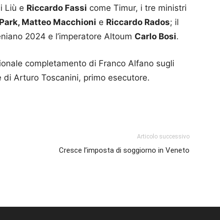
i Liù e
Riccardo Fassi
come Timur, i tre ministri
Park, Matteo Macchioni
e
Riccardo Rados
; il
reniano 2024 e l’imperatore Altoum
Carlo Bosi
.
dizionale completamento di Franco Alfano sugli
e di Arturo Toscanini, primo esecutore.
p
am
ividi
Articolo successivo
Cresce l’imposta di soggiorno in Veneto