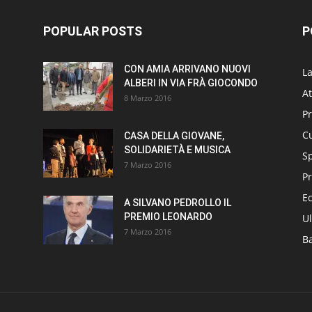
POPULAR POSTS
P
CON AMIA ARRIVANO NUOVI
L
ALBERI IN VIA FRÀ GIOCONDO
At
8 Marzo 2016
P
Cu
CASA DELLA GIOVANE,
SOLIDARIETÀ E MUSICA
S
7 Marzo 2016
Pr
E
A SILVANO PEDROLLO IL
PREMIO LEONARDO
Ul
7 Marzo 2016
B