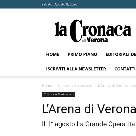
sabato, Agosto 8, 2026
La
Cronaca
di
Verona
HOME
PRIMO PIANO
EDITORIALI D
ISCRIVITI ALLA NEWSLETTER
CONTATTI
Home
Cultura e Spettacolo
L’Arena di Verona in p
Cultura e Spettacolo
L’Arena di Verona
Il 1° agosto La Grande Opera Ita