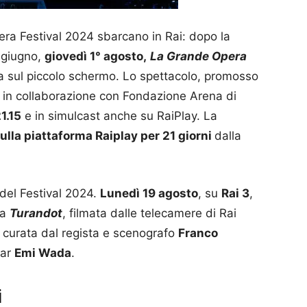
pera Festival 2024 sbarcano in Rai: dopo la
 giugno,
giovedì 1° agosto,
La Grande Opera
a sul piccolo schermo. Lo spettacolo, promosso
to in collaborazione con Fondazione Arena di
21.15
e in simulcast anche su RaiPlay. La
ulla piattaforma Raiplay per 21 giorni
dalla
 del Festival 2024.
Lunedì 19 agosto
, su
Rai 3
,
sa
Turandot
, filmata dalle telecamere di Rai
 curata dal regista e scenografo
Franco
car
Emi Wada
.
i