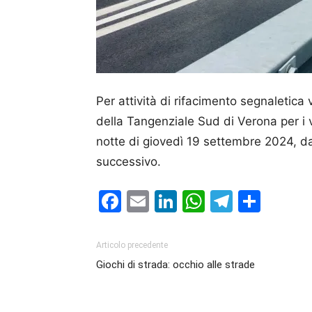
Per attività di rifacimento segnaletica 
della Tangenziale Sud di Verona per i 
notte di giovedì 19 settembre 2024, da
successivo.
Facebook
Email
LinkedIn
WhatsAp
Telegr
Cond
Articolo precedente
Giochi di strada: occhio alle strade