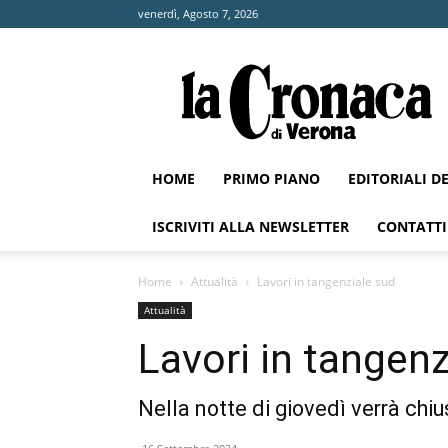
venerdì, Agosto 7, 2026
La
Cronaca
di
Verona
HOME
PRIMO PIANO
EDITORIALI D
ISCRIVITI ALLA NEWSLETTER
CONTATTI
Home
Attualità
Lavori in tangenziale sud
Attualità
Lavori in tangenz
Nella notte di giovedì verrà chi