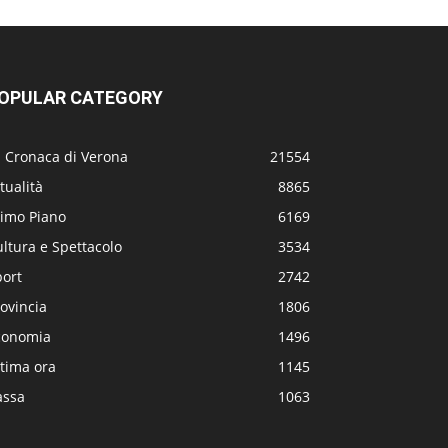
OPULAR CATEGORY
a Cronaca di Verona
21554
tualità
8865
rimo Piano
6169
ltura e Spettacolo
3534
port
2742
ovincia
1806
conomia
1496
tima ora
1145
assa
1063