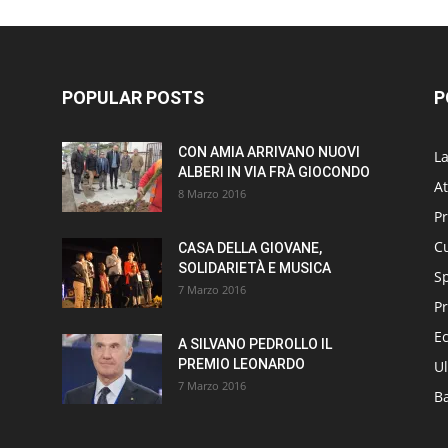
POPULAR POSTS
P
CON AMIA ARRIVANO NUOVI
L
ALBERI IN VIA FRÀ GIOCONDO
At
8 Marzo 2016
P
Cu
CASA DELLA GIOVANE,
SOLIDARIETÀ E MUSICA
S
7 Marzo 2016
Pr
E
A SILVANO PEDROLLO IL
PREMIO LEONARDO
Ul
7 Marzo 2016
B