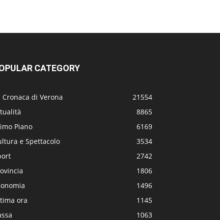
OPULAR CATEGORY
a Cronaca di Verona
21554
tualità
8865
rimo Piano
6169
ltura e Spettacolo
3534
port
2742
ovincia
1806
conomia
1496
tima ora
1145
assa
1063