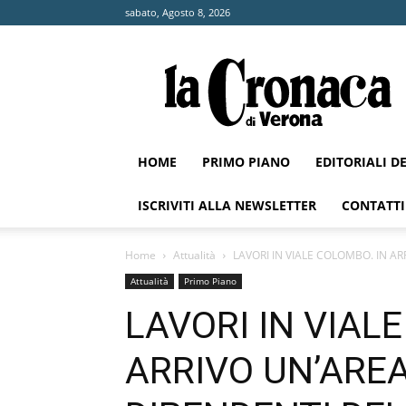
sabato, Agosto 8, 2026
La
Cronaca
di
Verona
HOME
PRIMO PIANO
EDITORIALI D
ISCRIVITI ALLA NEWSLETTER
CONTATTI
Home
Attualità
LAVORI IN VIALE COLOMBO. IN AR
Attualità
Primo Piano
LAVORI IN VIAL
ARRIVO UN’AREA