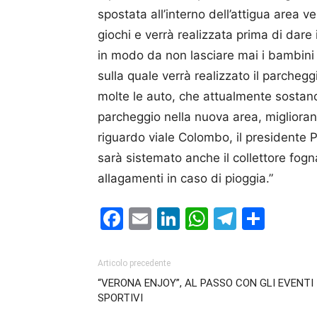
spostata all’interno dell’attigua area 
giochi e verrà realizzata prima di dare 
in modo da non lasciare mai i bambini d
sulla quale verrà realizzato il parchegg
molte le auto, che attualmente sostano
parcheggio nella nuova area, migliorand
riguardo viale Colombo, il presidente 
sarà sistemato anche il collettore fogn
allagamenti in caso di pioggia.”
Facebook
Email
LinkedIn
WhatsAp
Telegr
Cond
Articolo precedente
“VERONA ENJOY”, AL PASSO CON GLI EVENTI
SPORTIVI