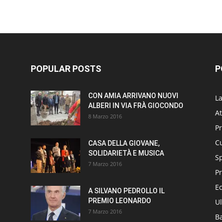
POPULAR POSTS
P
CON AMIA ARRIVANO NUOVI
L
ALBERI IN VIA FRÀ GIOCONDO
At
8 Marzo 2016
P
Cu
CASA DELLA GIOVANE,
SOLIDARIETÀ E MUSICA
S
7 Marzo 2016
Pr
E
A SILVANO PEDROLLO IL
PREMIO LEONARDO
Ul
7 Marzo 2016
B