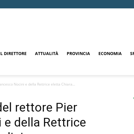
EL DIRETTORE
ATTUALITÀ
PROVINCIA
ECONOMIA
S
ancesco Nocini e della Rettrice eletta Chiara...
el rettore Pier
e della Rettrice