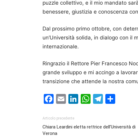
puzzle collettivo, e il mio mandato sar
benessere, giustizia e conoscenza con
Dal prossimo primo ottobre, con deter
un’Università solida, in dialogo con il
internazionale.
Ringrazio il Rettore Pier Francesco Noci
grande sviluppo e mi accingo a lavorar
transizione che attende la nostra comu
Facebook
Email
LinkedIn
WhatsAp
Telegr
Cond
Articolo precedente
Chiara Leardini eletta rettrice dell’Università di
Verona