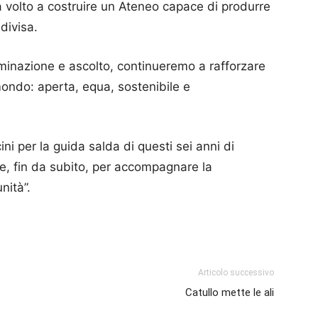
à volto a costruire un Ateneo capace di produrre
divisa.
minazione e ascolto, continueremo a rafforzare
 mondo: aperta, equa, sostenibile e
ni per la guida salda di questi sei anni di
e, fin da subito, per accompagnare la
nità”.
p
am
ividi
Articolo successivo
Catullo mette le ali