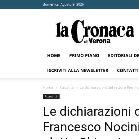
domenica, Agosto 9, 2026
La
Cronaca
di
Verona
HOME
PRIMO PIANO
EDITORIALI D
ISCRIVITI ALLA NEWSLETTER
CONTATTI
Home
Attualità
Le dichiarazioni del rettore Pier Fr
Attualità
Le dichiarazioni d
Francesco Nocini 