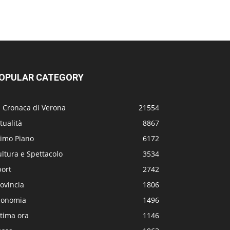
OPULAR CATEGORY
a Cronaca di Verona
21554
tualità
8867
rimo Piano
6172
ltura e Spettacolo
3534
port
2742
ovincia
1806
conomia
1496
tima ora
1146