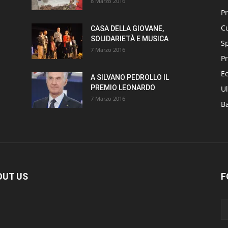
8 Marzo 2016
P
Cu
CASA DELLA GIOVANE,
SOLIDARIETÀ E MUSICA
S
7 Marzo 2016
Pr
E
A SILVANO PEDROLLO IL
PREMIO LEONARDO
Ul
7 Marzo 2016
B
OUT US
F