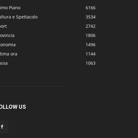
rimo Piano
6166
ltura e Spettacolo
3534
port
2742
ovincia
1806
conomia
1496
tima ora
1144
assa
1063
OLLOW US