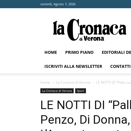
venerdì, Agosto 7, 2026
La
Cronaca
di
Verona
HOME
PRIMO PIANO
EDITORIALI D
ISCRIVITI ALLA NEWSLETTER
CONTATTI
Home
La Cronaca di Verona
LE NOTTI DI “Palla Lu
La Cronaca di Verona
Sport
LE NOTTI DI “Pal
Penzo, Di Donna, 