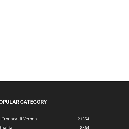
OPULAR CATEGORY
a Cronaca di Verona
21554
tualità
8864