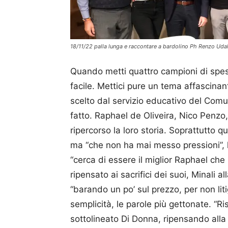
18/11/22 palla lunga e raccontare a bardolino Ph Renzo Uda
Quando metti quattro campioni di spess
facile. Mettici pure un tema affascinant
scelto dal servizio educativo del Comun
fatto. Raphael de Oliveira, Nico Penzo
ripercorso la loro storia. Soprattutto q
ma “che non ha mai messo pressioni”, h
“cerca di essere il miglior Raphael che p
ripensato ai sacrifici dei suoi, Minali 
“barando un po’ sul prezzo, per non lit
semplicità, le parole più gettonate. “Ri
sottolineato Di Donna, ripensando alla 