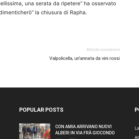
bellissima, una serata da ripetere” ha osservato
dimenticherò” la chiusura di Rapha.
p
am
ividi
Articolo successivo
Valpolicella, un’annata da vini rossi
POPULAR POSTS
P
CON AMIA ARRIVANO NUOVI
L
ALBERI IN VIA FRÀ GIOCONDO
At