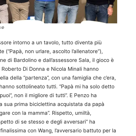
li©
ore intorno a un tavolo, tutto diventa più
e (“Papà, non urlare, ascolto l’allenatore”),
e di Bardolino e dall’assessore Sala, il gioco è
, Roberto Di Donna e Nicola Minali hanno
uella della “partenza”, con una famiglia che c’era,
anno sottolineato tutti. “Papà mi ha solo detto
uoi”, non il migliore di tutti”. E Penzo ha
alla sua prima biciclettina acquistata da papà
igare con la mamma”. Rispetto, umiltà,
spetto di se stesso e degli avversari” ha
finalissima con Wang, l’avversario battuto per la