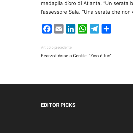
medaglia d’oro di Atlanta. “Un serata 
l’assessore Sala. “Una serata che non 
Facebook
Email
LinkedIn
WhatsAp
Telegr
Cond
Articolo precedente
Bearzot disse a Gentile: “Zico è tuo”
EDITOR PICKS