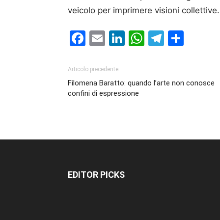
veicolo per imprimere visioni collettive.
Facebook
Email
LinkedIn
WhatsAp
Telegr
Cond
Articolo precedente
Filomena Baratto: quando l’arte non conosce
confini di espressione
EDITOR PICKS