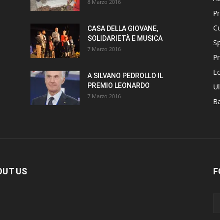
8 Marzo 2016
P
Cu
CASA DELLA GIOVANE,
SOLIDARIETÀ E MUSICA
S
7 Marzo 2016
Pr
E
A SILVANO PEDROLLO IL
PREMIO LEONARDO
Ul
7 Marzo 2016
B
OUT US
F