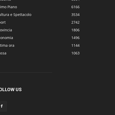
rimo Piano
6166
ltura e Spettacolo
3534
port
2742
ovincia
1806
conomia
1496
tima ora
1144
assa
1063
OLLOW US