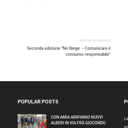
p
am
ividi
Articolo successivo
Seconda edizione “No Binge – Comunicare il
consumo responsabile”
POPULAR POSTS
P
CON AMIA ARRIVANO NUOVI
L
ALBERI IN VIA FRÀ GIOCONDO
At