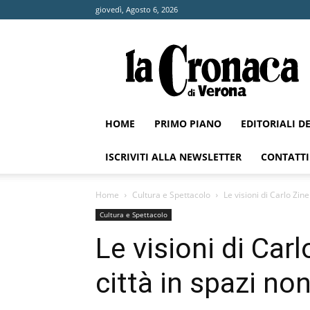
giovedì, Agosto 6, 2026
La
Cronaca
di
Verona
HOME
PRIMO PIANO
EDITORIALI D
ISCRIVITI ALLA NEWSLETTER
CONTATTI
Home
Cultura e Spettacolo
Le visioni di Carlo Zine
Cultura e Spettacolo
Le visioni di Carl
città in spazi no