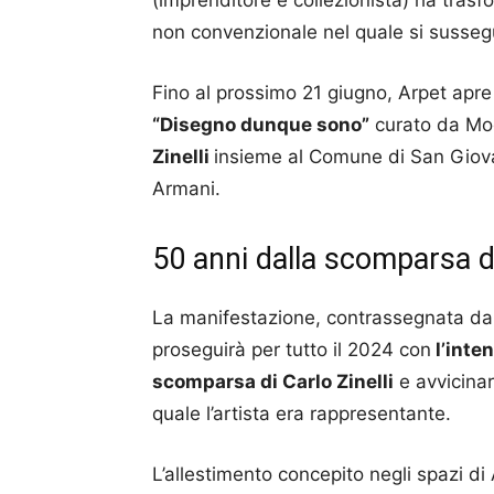
(imprenditore e collezionista) ha trasf
non convenzionale nel quale si sussegu
Fino al prossimo 21 giugno, Arpet apre
“Disegno dunque sono”
curato da Mod
Zinelli
insieme al Comune di San Giovan
Armani.
50 anni dalla scomparsa di
La manifestazione, contrassegnata da u
proseguirà per tutto il 2024 con
l’inte
scomparsa
di Carlo Zinelli
e avvicinar
quale l’artista era rappresentante.
L’allestimento concepito negli spazi di