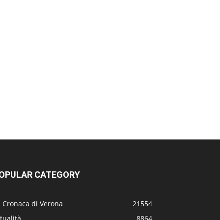
OPULAR CATEGORY
a Cronaca di Verona
21554
tualità
8864