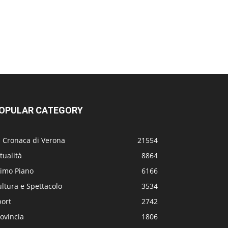
OPULAR CATEGORY
a Cronaca di Verona
21554
tualità
8864
rimo Piano
6166
ltura e Spettacolo
3534
port
2742
ovincia
1806