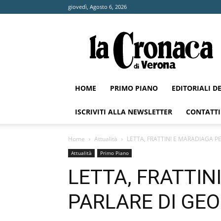
giovedì, Agosto 6, 2026
La
Cronaca
di
Verona
HOME
PRIMO PIANO
EDITORIALI D
ISCRIVITI ALLA NEWSLETTER
CONTATTI
Home
Attualità
LETTA, FRATTINI E MARADIAGA P
Attualità
Primo Piano
LETTA, FRATTIN
PARLARE DI GEO