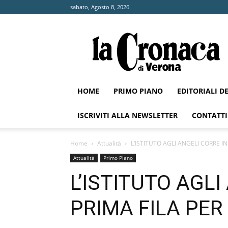
sabato, Agosto 8, 2026
La
Cronaca
di
Verona
HOME
PRIMO PIANO
EDITORIALI D
ISCRIVITI ALLA NEWSLETTER
CONTATTI
Home
Attualità
L’ISTITUTO AGLI ANGELI CORRE IN
Attualità
Primo Piano
L’ISTITUTO AGLI
PRIMA FILA PER