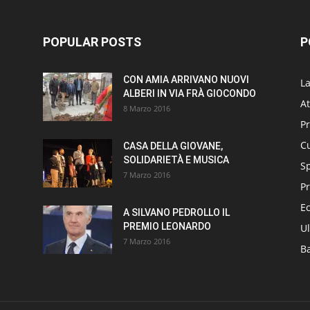
POPULAR POSTS
P
CON AMIA ARRIVANO NUOVI
L
ALBERI IN VIA FRÀ GIOCONDO
At
8 Marzo 2016
P
Cu
CASA DELLA GIOVANE,
SOLIDARIETÀ E MUSICA
S
7 Marzo 2016
Pr
E
A SILVANO PEDROLLO IL
PREMIO LEONARDO
Ul
7 Marzo 2016
B