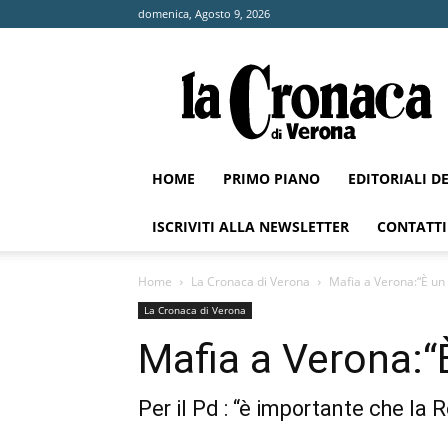
domenica, Agosto 9, 2026
La
Cronaca
di
Verona
HOME
PRIMO PIANO
EDITORIALI D
ISCRIVITI ALLA NEWSLETTER
CONTATTI
Home
La Cronaca di Verona
Mafia a Verona:“È un 
La Cronaca di Verona
Mafia a Verona:“È
Per il Pd : “è importante che la