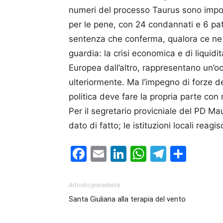
numeri del processo Taurus sono import
per le pene, con 24 condannati e 6 pat
sentenza che conferma, qualora ce ne f
guardia: la crisi economica e di liquidit
Europea dall’altro, rappresentano un’oc
ulteriormente. Ma l’impegno di forze d
politica deve fare la propria parte con
Per il segretario provicniale del PD M
dato di fatto; le istituzioni locali reagi
Facebook
Email
LinkedIn
WhatsAp
Telegr
Cond
Articolo precedente
Santa Giuliana alla terapia del vento