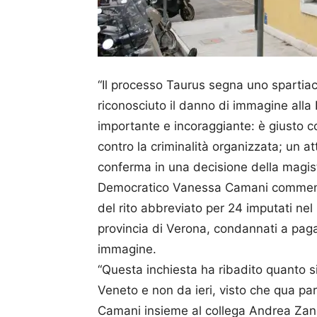
“Il processo Taurus segna uno spartiac
riconosciuto il danno di immagine all
importante e incoraggiante: è giusto co
contro la criminalità organizzata; un a
conferma in una decisione della magistr
Democratico Vanessa Camani commenta
del rito abbreviato per 24 imputati nel 
provincia di Verona, condannati a pag
immagine.
“Questa inchiesta ha ribadito quanto si
Veneto e non da ieri, visto che qua parl
Camani insieme al collega Andrea Zano