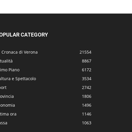
OPULAR CATEGORY
a Cronaca di Verona
21554
tualità
8867
rimo Piano
6172
ltura e Spettacolo
3534
port
2742
ovincia
1806
conomia
1496
tima ora
1146
assa
1063