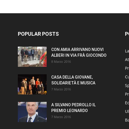
POPULAR POSTS
P
CON AMIA ARRIVANO NUOVI
L
ALBERI IN VIA FRÀ GIOCONDO
At
8 Marzo 2016
P
Cu
CASA DELLA GIOVANE,
SOLIDARIETÀ E MUSICA
S
7 Marzo 2016
Pr
E
A SILVANO PEDROLLO IL
PREMIO LEONARDO
Ul
7 Marzo 2016
B