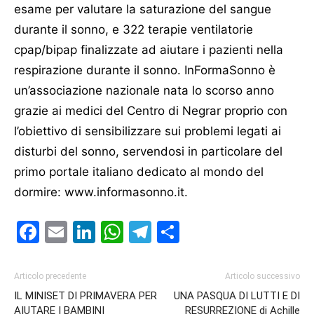
esame per valutare la saturazione del sangue
durante il sonno, e 322 terapie ventilatorie
cpap/bipap finalizzate ad aiutare i pazienti nella
respirazione durante il sonno. InFormaSonno è
un’associazione nazionale nata lo scorso anno
grazie ai medici del Centro di Negrar proprio con
l’obiettivo di sensibilizzare sui problemi legati ai
disturbi del sonno, servendosi in particolare del
primo portale italiano dedicato al mondo del
dormire:
www.informasonno.it
.
Facebook
Email
LinkedIn
WhatsApp
Telegram
Condividi
Articolo precedente
Articolo successivo
IL MINISET DI PRIMAVERA PER
UNA PASQUA DI LUTTI E DI
AIUTARE I BAMBINI
RESURREZIONE di Achille