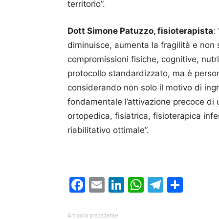
territorio”.
Dott Simone Patuzzo, fisioterapista
:
diminuisce, aumenta la fragilità e non 
compromissioni fisiche, cognitive, nutri
protocollo standardizzato, ma è persona
considerando non solo il motivo di ingr
fondamentale l’attivazione precoce di u
ortopedica, fisiatrica, fisioterapica inf
riabilitativo ottimale”.
Facebook
Email
LinkedIn
WhatsAp
Telegr
Cond
Articolo precedente