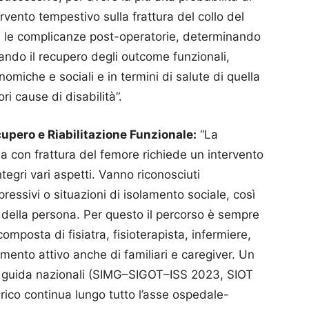
rvento tempestivo sulla frattura del collo del
à, le complicanze post-operatorie, determinando
ando il recupero degli outcome funzionali,
omiche e sociali e in termini di salute di quella
ri cause di disabilità”.
cupero e Riabilitazione Funzionale:
“La
ia con frattura del femore richiede un intervento
egri vari aspetti. Vanno riconosciuti
essivi o situazioni di isolamento sociale, così
e della persona. Per questo il percorso è sempre
composta di fisiatra, fisioterapista, infermiere,
gimento attivo anche di familiari e caregiver. Un
e guida nazionali (SIMG–SIGOT–ISS 2023, SIOT
rico continua lungo tutto l’asse ospedale-