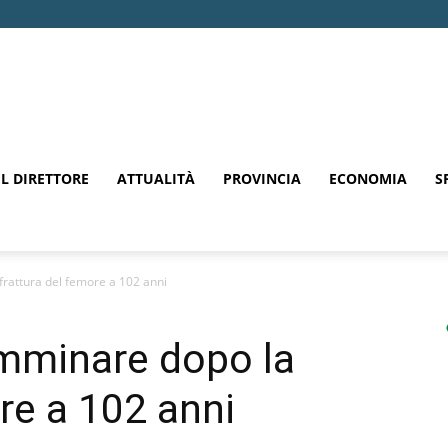
EL DIRETTORE
ATTUALITÀ
PROVINCIA
ECONOMIA
S
rattura del femore a 102 anni
amminare dopo la
re a 102 anni