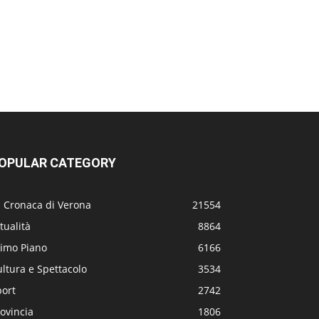
OPULAR CATEGORY
a Cronaca di Verona
21554
tualità
8864
rimo Piano
6166
ltura e Spettacolo
3534
port
2742
ovincia
1806