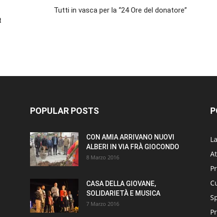
Tutti in vasca per la “24 Ore del donatore”
t
POPULAR POSTS
P
CON AMIA ARRIVANO NUOVI
L
ALBERI IN VIA FRÀ GIOCONDO
At
8 Marzo 2016
P
Cu
CASA DELLA GIOVANE,
SOLIDARIETÀ E MUSICA
S
7 Marzo 2016
Pr