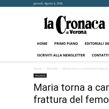
giovedì, Agosto 6, 2026
La
Cronaca
di
Verona
HOME
PRIMO PIANO
EDITORIALI D
ISCRIVITI ALLA NEWSLETTER
CONTATTI
Home
Attualità
Maria torna a camminare dopo la f
Attualità
Maria torna a c
frattura del femo