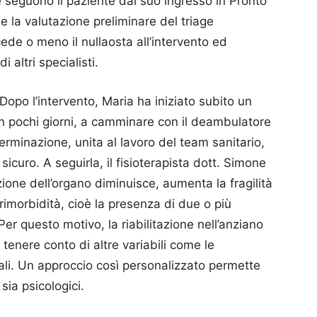
e seguono il paziente dal suo ingresso in Pronto
 la valutazione preliminare del triage
ede o meno il nullaosta all’intervento ed
 altri specialisti.
Dopo l’intervento, Maria ha iniziato subito un
, in pochi giorni, a camminare con il deambulatore
terminazione, unita al lavoro del team sanitario,
icuro. A seguirla, il fisioterapista dott. Simone
zione dell’organo diminuisce, aumenta la fragilità
urimorbidità, cioè la presenza di due o più
r questo motivo, la riabilitazione nell’anziano
enere conto di altre variabili come le
ciali. Un approccio così personalizzato permette
i sia psicologici.