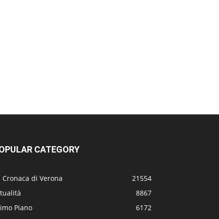
OPULAR CATEGORY
a Cronaca di Verona
21554
tualità
8867
rimo Piano
6172