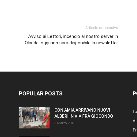
p
am
ividi
Articolo successivo
Avviso ai Lettori, incendio al nostro server in
Olanda: oggi non sarà disponibile la newsletter
POPULAR POSTS
P
CON AMIA ARRIVANO NUOVI
L
ALBERI IN VIA FRÀ GIOCONDO
At
8 Marzo 2016
P