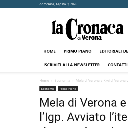
domenica, Agosto 9, 2026
La
Cronaca
di
Verona
HOME
PRIMO PIANO
EDITORIALI D
ISCRIVITI ALLA NEWSLETTER
CONTATTI
Home
Economia
Mela di Verona e Kiwi di Verona ver
Economia
Primo Piano
Mela di Verona e
l’Igp. Avviato l’ite