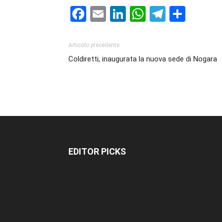
Facebook
Email
LinkedIn
WhatsAp
Telegr
Cond
Articolo precedente
Coldiretti, inaugurata la nuova sede di Nogara
EDITOR PICKS