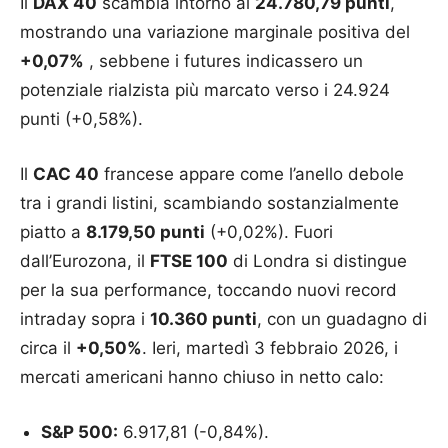
Il
DAX 40
scambia intorno ai
24.780,79 punti
,
mostrando una variazione marginale positiva del
+0,07%
, sebbene i futures indicassero un
potenziale rialzista più marcato verso i 24.924
punti (+0,58%).
Il
CAC 40
francese appare come l’anello debole
tra i grandi listini, scambiando sostanzialmente
piatto a
8.179,50 punti
(+0,02%). Fuori
dall’Eurozona, il
FTSE 100
di Londra si distingue
per la sua performance, toccando nuovi record
intraday sopra i
10.360 punti
, con un guadagno di
circa il
+0,50%
. Ieri, martedì 3 febbraio 2026, i
mercati americani hanno chiuso in netto calo:
S&P 500:
6.917,81 (-0,84%).