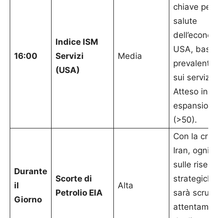
chiave per 
salute
dell’econo
Indice ISM
USA, basa
16:00
Servizi
Media
prevalente
(USA)
sui servizi.
Atteso in
espansione
(>50).
Con la crisi
Iran, ogni 
sulle riserv
Durante
Scorte di
strategich
il
Alta
Petrolio EIA
sarà scruta
Giorno
attentamen