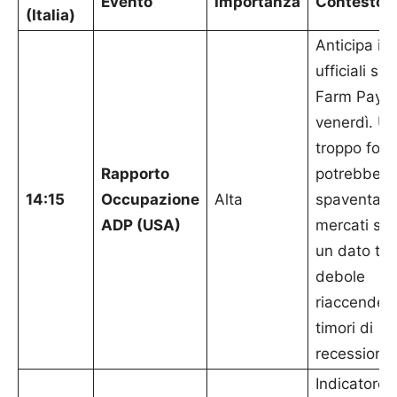
Evento
Importanza
Contesto
(Italia)
Anticipa i d
ufficiali su
Farm Payrol
venerdì. U
troppo fort
Rapporto
potrebbe
14:15
Occupazione
Alta
spaventare 
ADP (USA)
mercati sui 
un dato tr
debole
riaccender
timori di
recessione.
Indicatore