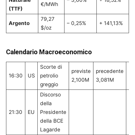
€/MWh
(TTF)
79,27
Argento
– 0,25%
+ 141,13%
$/oz
Calendario Macroeconomico
Scorte di
previste
precedente
16:30
US
petrolio
2,100M
3,081M
greggio
Discorso
della
21:30
EU
Presidente
della BCE
Lagarde