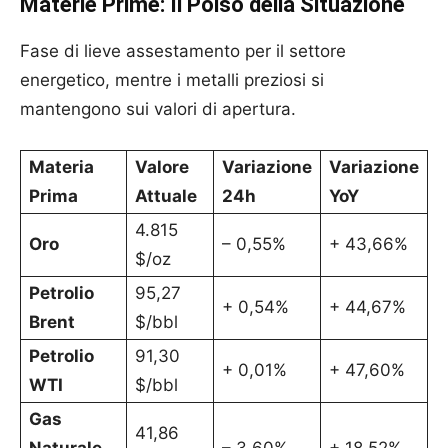
Materie Prime: Il Polso della Situazione
Fase di lieve assestamento per il settore
energetico, mentre i metalli preziosi si
mantengono sui valori di apertura.
Materia
Valore
Variazione
Variazione
Prima
Attuale
24h
YoY
4.815
Oro
– 0,55%
+ 43,66%
$/oz
Petrolio
95,27
+ 0,54%
+ 44,67%
Brent
$/bbl
Petrolio
91,30
+ 0,01%
+ 47,60%
WTI
$/bbl
Gas
41,86
Naturale
– 3,60%
+ 18,52%