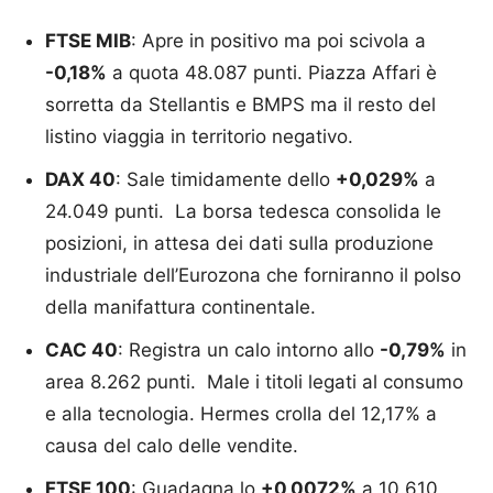
FTSE MIB
: Apre in positivo ma poi scivola a
-0,18%
a quota 48.087 punti. Piazza Affari è
sorretta da Stellantis e BMPS ma il resto del
listino viaggia in territorio negativo.
DAX 40
: Sale timidamente dello
+0,029%
a
24.049 punti. La borsa tedesca consolida le
posizioni, in attesa dei dati sulla produzione
industriale dell’Eurozona che forniranno il polso
della manifattura continentale.
CAC 40
: Registra un calo intorno allo
-0,79%
in
area 8.262 punti. Male i titoli legati al consumo
e alla tecnologia. Hermes crolla del 12,17% a
causa del calo delle vendite.
FTSE 100
: Guadagna lo
+0,0072%
a 10.610