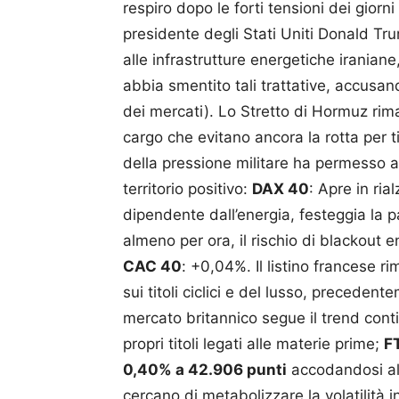
respiro dopo le forti tensioni dei giorni
presidente degli Stati Uniti Donald Trum
alle infrastrutture energetiche iraniane
abbia smentito tali trattative, accusan
dei mercati). Lo Stretto di Hormuz rim
cargo che evitano ancora la rotta per 
della pressione militare ha permesso ai 
territorio positivo:
DAX 40
: Apre in ri
dipendente dall’energia, festeggia la p
almeno per ora, il rischio di blackout en
CAC 40
: +0,04%. Il listino francese ri
sui titoli ciclici e del lusso, preceden
mercato britannico segue il trend cont
propri titoli legati alle materie prime;
F
0,40% a 42.906 punti
accodandosi al 
cercano di metabolizzare la volatilità