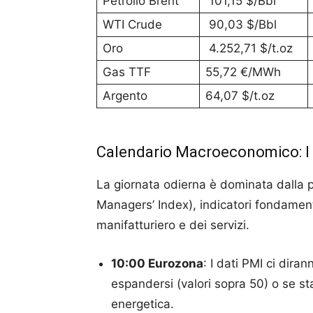
Petrolio Brent
101,15 $/Bbl
WTI Crude
90,03 $/Bbl
Oro
4.252,71 $/t.oz
Gas TTF
55,72 €/MWh
Argento
64,07 $/t.oz
Calendario Macroeconomico: I 
La giornata odierna è dominata dalla p
Managers’ Index), indicatori fondamenta
manifatturiero e dei servizi.
10:00 Eurozona
: I dati PMI ci dir
espandersi (valori sopra 50) o se sta
energetica.