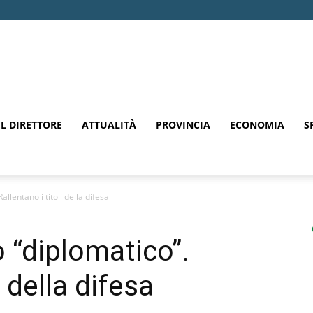
EL DIRETTORE
ATTUALITÀ
PROVINCIA
ECONOMIA
S
llentano i titoli della difesa
 “diplomatico”.
i della difesa