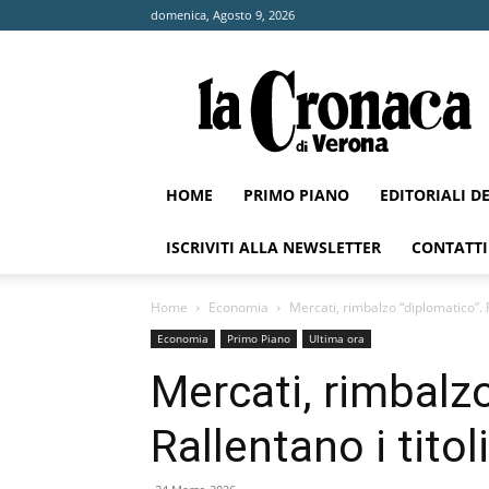
domenica, Agosto 9, 2026
La
Cronaca
di
Verona
HOME
PRIMO PIANO
EDITORIALI D
ISCRIVITI ALLA NEWSLETTER
CONTATTI
Home
Economia
Mercati, rimbalzo “diplomatico”. Ra
Economia
Primo Piano
Ultima ora
Mercati, rimbalzo
Rallentano i titol