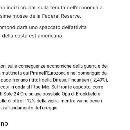
no indizi cruciali sulla tenuta dell’economia a
ossime mosse della Federal Reserve.
ichmond darà uno spaccato dell’attività
e della costa est americana.
azioni sulle conseguenze economiche della guerra e dei
in mattinata dai Pmi nell’Eurozona e nel pomeriggio dai
 pace frenano i titoli della Difesa. Fincantieri (-2,49%),
cosi’ in coda al Ftse Mib. Sul fronte opposto, corre
 Il Sole 24 Ore su una possibile Opa di Brookfield e
llo di oltre il 12% della vigilia, mentre vanno bene i
cia all’andamento del greggio.
ino