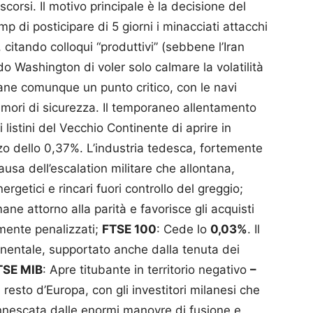
 scorsi. Il motivo principale è la decisione del
p di posticipare di 5 giorni i minacciati attacchi
, citando colloqui “produttivi” (sebbene l’Iran
do Washington di voler solo calmare la volatilità
ane comunque un punto critico, con le navi
timori di sicurezza. Il temporaneo allentamento
listini del Vecchio Continente di aprire in
alzo dello 0,37%. L’industria tedesca, fortemente
ausa dell’escalation militare che allontana,
ergetici e rincari fuori controllo del greggio;
mane attorno alla parità e favorisce gli acquisti
temente penalizzati;
FTSE 100
: Cede lo
0,03%
. Il
inentale, supportato anche dalla tenuta dei
TSE MIB
: Apre titubante in territorio negativo
–
resto d’Europa, con gli investitori milanesi che
 innescata dalle enormi manovre di fusione e