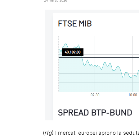
24 Marzo 2026
(
rfg
) I mercati europei aprono la sedut