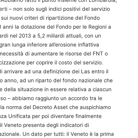
Abbiamo fatto il punto insieme con Lombardia,
 – non solo sugli indici positivi del servizio
ui nuovi criteri di ripartizione del Fondo
11 anni la dotazione del Fondo per le Regioni a
rdi nel 2013 a 5,2 miliardi attuali, con un
ran lunga inferiore all’erosione inflattiva
necessità di aumentare le risorse del FNT o
zzazione per coprire il costo del servizio.
di arrivare ad una definizione dei Las entro il
o anno, ad un riparto del fondo nazionale che
 della situazione in essere relativa a ciascun
cluso – abbiamo raggiunto un accordo tra le
re la norma del Decreto Asset che auspichiamo
za Unificata per poi diventare finalmente
il Veneto presenta degli indicatori di
azionale. Un dato per tutti: il Veneto è la prima