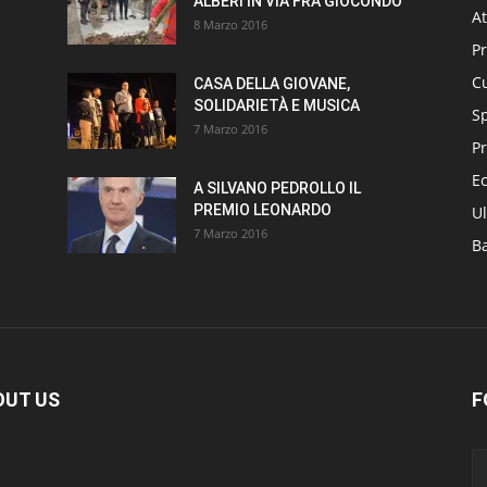
ALBERI IN VIA FRÀ GIOCONDO
At
8 Marzo 2016
P
Cu
CASA DELLA GIOVANE,
SOLIDARIETÀ E MUSICA
S
7 Marzo 2016
Pr
E
A SILVANO PEDROLLO IL
PREMIO LEONARDO
Ul
7 Marzo 2016
B
OUT US
F