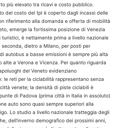
rto più elevato tra ricavi e costo pubblico.
to del costo del tpl è coperto dagli incassi delle
on riferimento alla domanda e offerta di mobilità
eto, emerge la fortissima posizione di Venezia
i turistici, è nettamente prima a livello nazionale
 seconda, dietro a Milano, per posti per
a di autobus a basse emissioni è sempre più alta
o alte a Verona e Vicenza. Per quanto riguarda
i capoluoghi del Veneto evidenziano
e reti per la ciclabilità rappresentano senza
ttà venete; la densità di piste ciclabili è
unte di Padova (prima città in Italia in assoluto)
ione auto sono quasi sempre superiori alla
go. Lo studio a livello nazionale tratteggia degli
e, dell’inverno demografico dei prossimi anni,