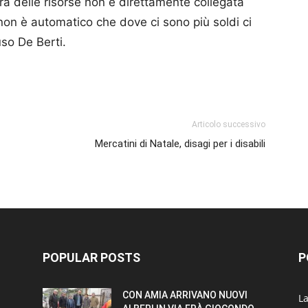
ra delle risorse non è direttamente collegata
non è automatico che dove ci sono più soldi ci
so De Berti.
p
am
ividi
Articolo successivo
Mercatini di Natale, disagi per i disabili
POPULAR POSTS
P
CON AMIA ARRIVANO NUOVI
L