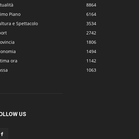
tualità
8864
rimo Piano
6164
ltura e Spettacolo
3534
port
2742
ovincia
1806
conomia
1494
tima ora
1142
assa
1063
OLLOW US