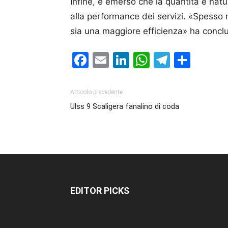
Infine, è emerso che la quantità e natu
alla performance dei servizi. «Spesso 
sia una maggiore efficienza» ha conclu
Facebook
Email
LinkedIn
WhatsAp
Telegr
Cond
Articolo precedente
Ulss 9 Scaligera fanalino di coda
EDITOR PICKS