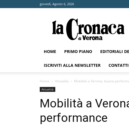
giovedì, Agosto 6, 2026
La
Cronaca
di
Verona
HOME
PRIMO PIANO
EDITORIALI D
ISCRIVITI ALLA NEWSLETTER
CONTATTI
Home
Attualità
Mobilità a Verona, buona perfor
Attualità
Mobilità a Veron
performance