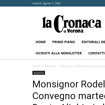
venerdì, Agosto 7, 2026
La
Cronaca
di
Verona
HOME
PRIMO PIANO
EDITORIALI D
ISCRIVITI ALLA NEWSLETTER
CONTATTI
Home
Attualità
Monsignor Rodella storico educator
Attualità
Monsignor Rodell
Convegno martedì