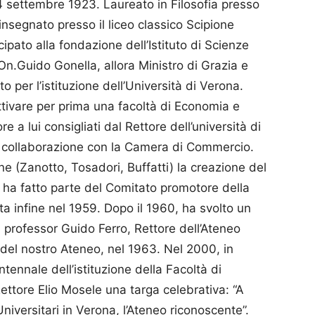
4 settembre 1923. Laureato in Filosofia presso
insegnato presso il liceo classico Scipione
ipato alla fondazione dell’Istituto di Scienze
On.Guido Gonella, allora Ministro di Grazia e
 per l’istituzione dell’Università di Verona.
ttivare per prima una facoltà di Economia e
e a lui consigliati dal Rettore dell’università di
in collaborazione con la Camera di Commercio.
e (Zanotto, Tosadori, Buffatti) la creazione del
d ha fatto parte del Comitato promotore della
ta infine nel 1959. Dopo il 1960, ha svolto un
l professor Guido Ferro, Rettore dell’Ateneo
 del nostro Ateneo, nel 1963. Nel 2000, in
tennale dell’istituzione della Facoltà di
ettore Elio Mosele una targa celebrativa: “A
iversitari in Verona, l’Ateneo riconoscente”.