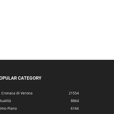
OPULAR CATEGORY
a Cronaca di Verona
21554
tualità
8864
rimo Piano
6166