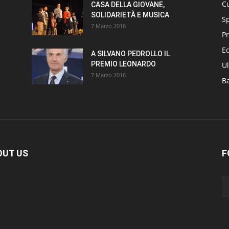
Cu
CASA DELLA GIOVANE,
SOLIDARIETÀ E MUSICA
S
7 Marzo 2016
Pr
E
A SILVANO PEDROLLO IL
PREMIO LEONARDO
Ul
7 Marzo 2016
B
OUT US
F