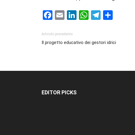
Facebook
Email
LinkedIn
WhatsAp
Telegr
Cond
Articolo precedente
Il progetto educativo dei gestori idrici
EDITOR PICKS