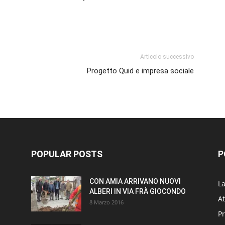
p
am
ividi
Articolo successivo
Progetto Quid e impresa sociale
POPULAR POSTS
P
CON AMIA ARRIVANO NUOVI
L
ALBERI IN VIA FRÀ GIOCONDO
At
8 Marzo 2016
P