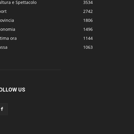
ltura e Spettacolo
3534
port
2742
ovincia
1806
conomia
1496
tima ora
1144
assa
1063
OLLOW US