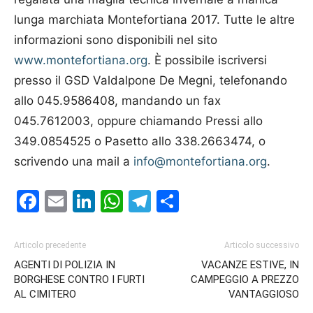
lunga marchiata Montefortiana 2017. Tutte le altre
informazioni sono disponibili nel sito
www.montefortiana.org
. È possibile iscriversi
presso il GSD Valdalpone De Megni, telefonando
allo 045.9586408, mandando un fax
045.7612003, oppure chiamando Pressi allo
349.0854525 o Pasetto allo 338.2663474, o
scrivendo una mail a
info@montefortiana.org
.
Facebook
Email
LinkedIn
WhatsApp
Telegram
Condividi
Articolo precedente
Articolo successivo
AGENTI DI POLIZIA IN
VACANZE ESTIVE, IN
BORGHESE CONTRO I FURTI
CAMPEGGIO A PREZZO
AL CIMITERO
VANTAGGIOSO