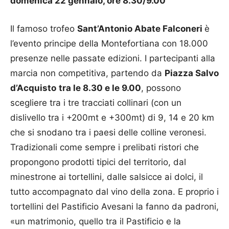
domenica 22 gennaio, ore 8.30/9.00
Il famoso trofeo
Sant’Antonio Abate Falconeri
è
l’evento principe della Montefortiana con 18.000
presenze nelle passate edizioni. I partecipanti alla
marcia non competitiva, partendo da
Piazza Salvo
d’Acquisto
tra le 8.30 e le 9.00
, possono
scegliere tra i tre tracciati collinari (con un
dislivello tra i +200mt e +300mt) di 9, 14 e 20 km
che si snodano tra i paesi delle colline veronesi.
Tradizionali come sempre i prelibati ristori che
propongono prodotti tipici del territorio, dal
minestrone ai tortellini, dalle salsicce ai dolci, il
tutto accompagnato dal vino della zona. E proprio i
tortellini del Pastificio Avesani la fanno da padroni,
«un matrimonio, quello tra il Pastificio e la