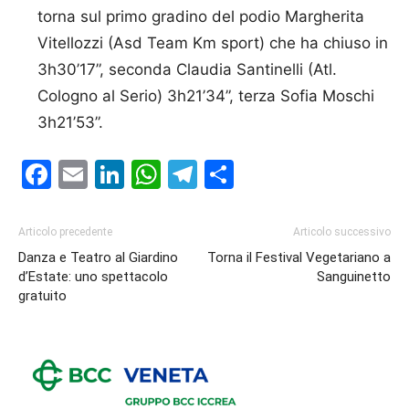
torna sul primo gradino del podio Margherita
Vitellozzi (Asd Team Km sport) che ha chiuso in
3h30’17”, seconda Claudia Santinelli (Atl.
Cologno al Serio) 3h21’34”, terza Sofia Moschi
3h21’53”.
Facebook
Email
LinkedIn
WhatsApp
Telegram
Condividi
Articolo precedente
Articolo successivo
Danza e Teatro al Giardino
Torna il Festival Vegetariano a
d’Estate: uno spettacolo
Sanguinetto
gratuito