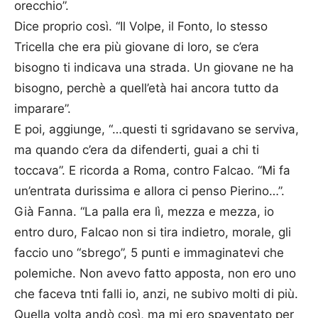
orecchio”.
Dice proprio così. “Il Volpe, il Fonto, lo stesso
Tricella che era più giovane di loro, se c’era
bisogno ti indicava una strada. Un giovane ne ha
bisogno, perchè a quell’età hai ancora tutto da
imparare”.
E poi, aggiunge, “…questi ti sgridavano se serviva,
ma quando c’era da difenderti, guai a chi ti
toccava”. E ricorda a Roma, contro Falcao. “Mi fa
un’entrata durissima e allora ci penso Pierino…”.
Già Fanna. “La palla era lì, mezza e mezza, io
entro duro, Falcao non si tira indietro, morale, gli
faccio uno “sbrego”, 5 punti e immaginatevi che
polemiche. Non avevo fatto apposta, non ero uno
che faceva tnti falli io, anzi, ne subivo molti di più.
Quella volta andò così, ma mi ero spaventato per