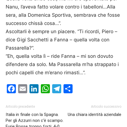
Nanu, l’aveva fatto volare contro i tabelloni…Alla
sera, alla Domenica Sportiva, sembrava che fosse
successo chissà cosa…”.
Ascoltarli è sempre un piacere. “Ti ricordi, Piero –
dice Gigi Sacchetti a Fanna – quella volta con
Passarella?”.
“Eh, quella volta lì – ride Fanna – mi son dovuto
difendere da solo. Ma Passarella m’ha strappato i
pochi capelli che m’erano rimasti…”.
Facebook
Email
LinkedIn
WhatsApp
Telegram
Condividi
Articolo precedente
Articolo successivo
Italia in finale con la Spagna.
Una chiara identità aziendale
Per gli Azzurri non c’è scampo.
Furie Rosse troppo forti: 4-0