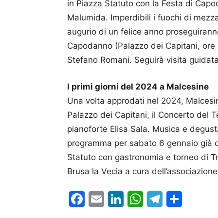
in Piazza Statuto con la Festa di Capod
Malumida. Imperdibili i fuochi di mezzan
augurio di un felice anno proseguirann
Capodanno (Palazzo dei Capitani, ore 15
Stefano Romani. Seguirà visita guidata 
I primi giorni del 2024 a Malcesine
Una volta approdati nel 2024, Malcesi
Palazzo dei Capitani, il Concerto del 
pianoforte Elisa Sala. Musica e degustaz
programma per sabato 6 gennaio già da
Statuto con gastronomia e torneo di Tri
Brusa la Vecia a cura dell’associazio
Facebook
Email
LinkedIn
WhatsAp
Telegr
Cond