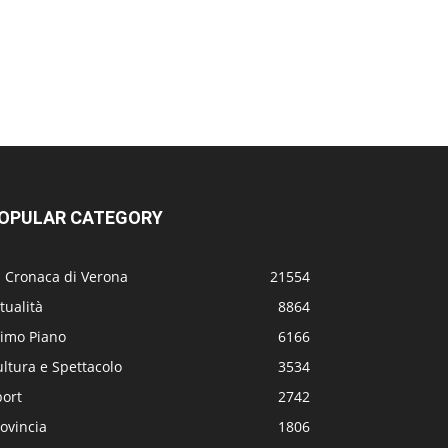
OPULAR CATEGORY
a Cronaca di Verona
21554
tualità
8864
rimo Piano
6166
ltura e Spettacolo
3534
port
2742
ovincia
1806