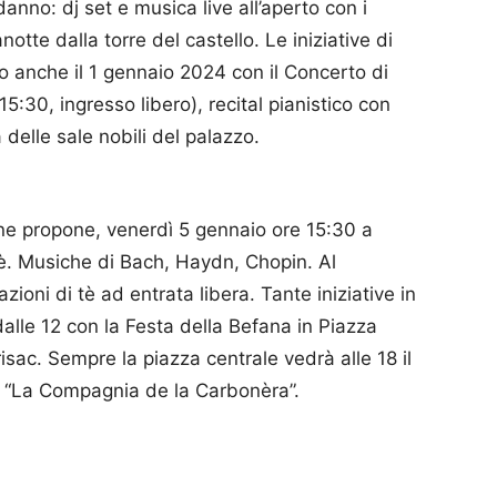
anno: dj set e musica live all’aperto con i
otte dalla torre del castello. Le iniziative di
o anche il 1 gennaio 2024 con il Concerto di
:30, ingresso libero), recital pianistico con
delle sale nobili del palazzo.
ne propone, venerdì 5 gennaio ore 15:30 a
Tè. Musiche di Bach, Haydn, Chopin. Al
ioni di tè ad entrata libera. Tante iniziative in
lle 12 con la Festa della Befana in Piazza
sac. Sempre la piazza centrale vedrà alle 18 il
ne “La Compagnia de la Carbonèra”.
p
am
ividi