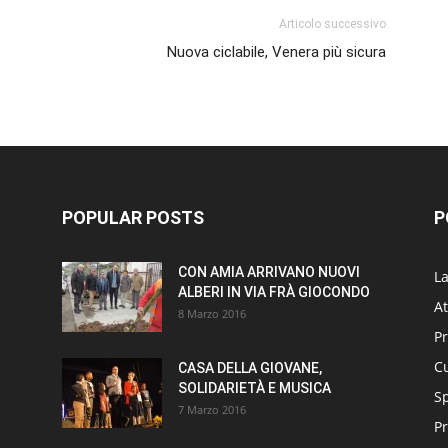
Articolo successivo
Nuova ciclabile, Venera più sicura
POPULAR POSTS
P
CON AMIA ARRIVANO NUOVI
L
ALBERI IN VIA FRÀ GIOCONDO
At
8 Marzo 2016
P
Cu
CASA DELLA GIOVANE,
SOLIDARIETÀ E MUSICA
S
7 Marzo 2016
Pr