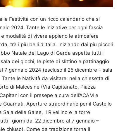
le Festività con un ricco calendario che si
aio 2024. Tante le iniziative per ogni fascia
i e modalità di vivere appieno le atmosfere
a, tra i più belli d’Italia. Iniziando dai più piccoli
Babbo Natale del Lago di Garda aspetta tutti i
ala dei giochi, le piste di slittino e pattinaggio
al 7 gennaio 2024 (escluso il 25 dicembre – sala
Tante le Natività da visitare: nella chiesetta di
orto di Malcesine (Via Capitanato, Piazza
Capitani con il presepe a cura dell’ACAM e
 Guarnati. Aperture straordinarie per il Castello
 Sala delle Galee, il Rivellino e la torre
ti i giorni dal 22 dicembre al 7 gennaio –
ale chiuso). Come da tradizione torna il