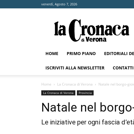
venerdì, Agosto 7, 2026
La
Cronaca
di
Verona
HOME
PRIMO PIANO
EDITORIALI D
ISCRIVITI ALLA NEWSLETTER
CONTATTI
Home
La Cronaca di Verona
Natale nel borgo-gioi
La Cronaca di Verona
Provincia
Natale nel borgo-
Le iniziative per ogni fascia d’e