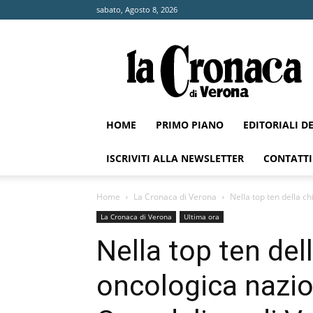
sabato, Agosto 8, 2026
La
Cronaca
di
Verona
HOME
PRIMO PIANO
EDITORIALI D
ISCRIVITI ALLA NEWSLETTER
CONTATTI
Home
La Cronaca di Verona
Nella top ten della c
La Cronaca di Verona
Ultima ora
Nella top ten del
oncologica nazio