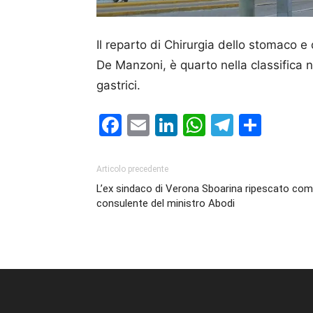
Il reparto di Chirurgia dello stomaco e
De Manzoni, è quarto nella classifica n
gastrici.
Facebook
Email
LinkedIn
WhatsAp
Telegr
Cond
Articolo precedente
L’ex sindaco di Verona Sboarina ripescato co
consulente del ministro Abodi