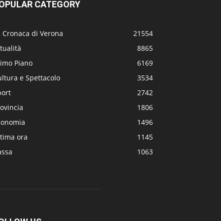
OPULAR CATEGORY
a Cronaca di Verona
21554
tualità
8865
rimo Piano
6169
ltura e Spettacolo
3534
port
2742
ovincia
1806
conomia
1496
tima ora
1145
assa
1063