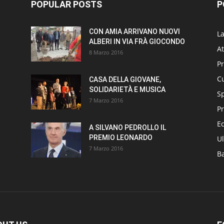
POPULAR POSTS
P
CON AMIA ARRIVANO NUOVI
L
ALBERI IN VIA FRÀ GIOCONDO
At
8 Marzo 2016
P
Cu
CASA DELLA GIOVANE,
SOLIDARIETÀ E MUSICA
S
7 Marzo 2016
Pr
E
A SILVANO PEDROLLO IL
PREMIO LEONARDO
Ul
7 Marzo 2016
B