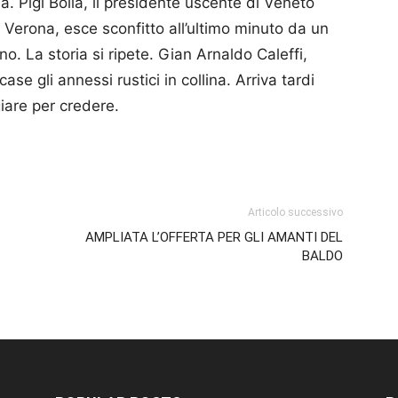
a. Pigi Bolla, il presidente uscente di Veneto
 Verona, esce sconfitto all’ultimo minuto da un
no. La storia si ripete. Gian Arnaldo Caleffi,
ase gli annessi rustici in collina. Arriva tardi
iare per credere.
p
am
ividi
Articolo successivo
AMPLIATA L’OFFERTA PER GLI AMANTI DEL
BALDO