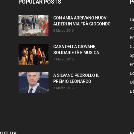
POPULAR POSTS
P
CON AMIA ARRIVANO NUOVI
L
ALBERI IN VIA FRÀ GIOCONDO
At
8 Marzo 2016
P
Cu
CASA DELLA GIOVANE,
SOLIDARIETÀ E MUSICA
S
7 Marzo 2016
Pr
E
A SILVANO PEDROLLO IL
PREMIO LEONARDO
Ul
7 Marzo 2016
B
OUT US
F