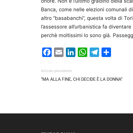
onore. Non è l’ultimo gradino della scal
Banca, come nelle elezioni comunali di
altro “basabanchi”, questa volta di Tori
l’assessore all’urbanistica fa diventare c
perchè moltissimi lo sono già. Passeg­g
Facebook
Email
LinkedIn
WhatsAp
Telegr
Cond
Articolo precedente
“MA ALLA FINE, CHI DECIDE È LA DONNA”