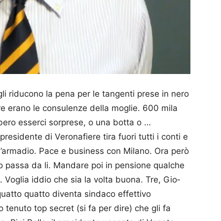
gli riducono la pena per le tangenti prese in nero
re erano le consulenze della moglie. 600 mila
bbero esserci sorprese, o una botta o …
residente di Verona­fiere tira fuori tutti i conti e
ell’armadio. Pace e business con Milano. Ora però
uro passa da li. Mandare poi in pensione qualche
 Voglia iddio che sia la volta buona. Tre, Gio­
uatto quatto diventa sindaco effettivo
 tenuto top secret (si fa per dire) che gli fa