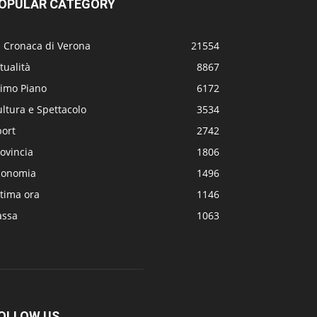
OPULAR CATEGORY
a Cronaca di Verona
21554
tualità
8867
rimo Piano
6172
ltura e Spettacolo
3534
port
2742
ovincia
1806
conomia
1496
tima ora
1146
assa
1063
OLLOW US