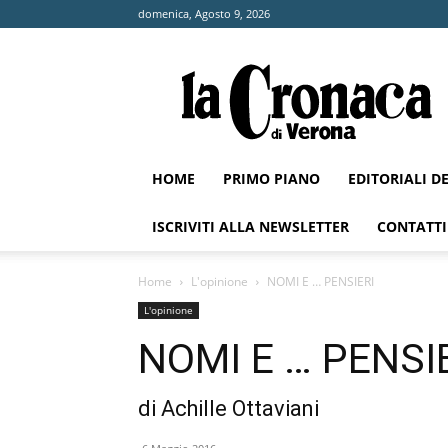
domenica, Agosto 9, 2026
La
Cronaca
di
Verona
HOME
PRIMO PIANO
EDITORIALI D
ISCRIVITI ALLA NEWSLETTER
CONTATTI
Home
L'opinione
NOMI E … PENSIERI
L'opinione
NOMI E … PENSI
di Achille Ottaviani